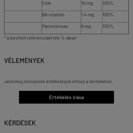
Cink
10 mg
100%
B6-vitamin
1,4 mg
100%
Pantoténsav
6 mg
100%
* a beviteli referenciaérték %-ában
VÉLEMÉNYEK
Jelenleg nincsenek értékelések ehhez a termékhez.
Értékelés írása
KÉRDÉSEK