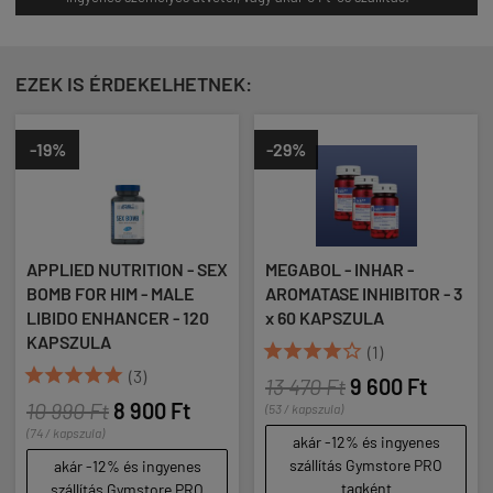
EZEK IS ÉRDEKELHETNEK:
-29%
-19%
ED NUTRITION - SEX
MEGABOL - INHAR -
APPLIED
FOR HIM - MALE
AROMATASE INHIBITOR - 3
BOMB FO
O ENHANCER - 120
x 60 KAPSZULA
LIBIDO 
ZULA
KAPSZU





(1)






(3)
13 470 Ft
9 600 Ft
0 Ft
8 900 Ft
10 990
(53 / kapszula)
szula)
(74 / kapszu
akár -12% és ingyenes
szállítás Gymstore PRO
r -12% és ingyenes
akár 
tagként
llítás Gymstore PRO
száll