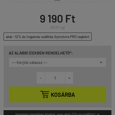
9 190 Ft
(31 Ft / g)
akár -12% és ingyenes szállítás Gymstore PRO tagként
AZ ALÁBBI ÍZEKBEN RENDELHETŐ*:



KOSÁRBA
Ingyenes személyes átvétel, vagy akár 0 Ft-os szállítás!
