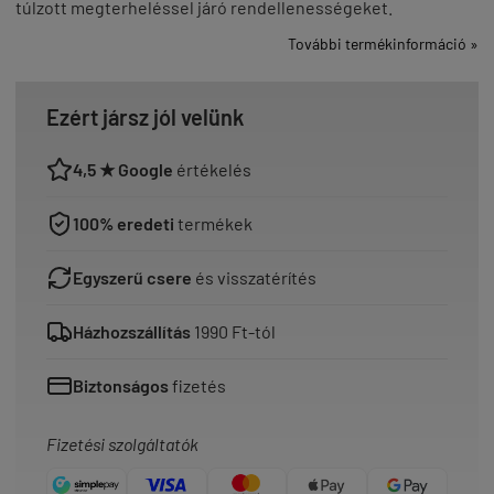
túlzott megterheléssel járó rendellenességeket.
További termékinformáció »
Ezért jársz jól velünk
4,5 ★ Google
értékelés
100% eredeti
termékek
Egyszerű csere
és visszatérítés
Házhozszállítás
1990 Ft-tól
Biztonságos
fizetés
Fizetési szolgáltatók