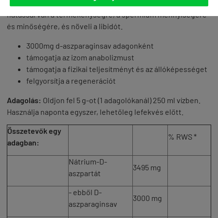
Jelentősen csökkenti a regenerációs időt és pozitív
hatással van a termékenységre, a spermium mennyiségére
és minőségére, és növeli a libidót.
3000mg d-aszparaginsav adagonként
támogatja az izom anabolizmust
támogatja a fizikai teljesítményt és az állóképességet
felgyorsítja a regenerációt
Adagolás:
Oldjon fel 5 g-ot (1 adagolókanál) 250 ml vízben.
Használja naponta egyszer, lehetőleg lefekvés előtt.
Összetevők egy
% RWS *
adagban:
Nátrium-D-
3495 mg
aszpartát
- ebből D-
3000 mg
aszparaginsav