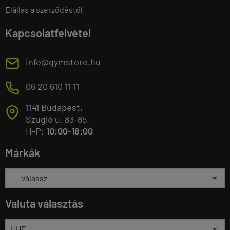
Elállás a szerződéstől
Kapcsolatfelvétel
E
info@gymstore.hu
M
06 20 610 11 11
1141 Budapest,
T
Szugló u. 83-85.
H-P:
10:00-18:00
Márkák
Valuta választás