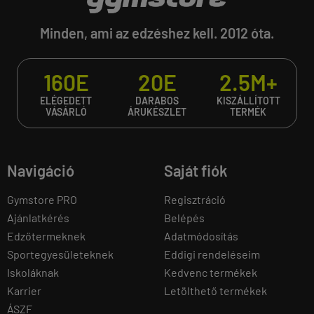
Minden, ami az edzéshez kell. 2012 óta.
160E
20E
2.5M+
ELÉGEDETT
DARABOS
KISZÁLLÍTOTT
VÁSÁRLÓ
ÁRUKÉSZLET
TERMÉK
Navigáció
Saját fiók
Gymstore PRO
Regisztráció
Ajánlatkérés
Belépés
Edzőtermeknek
Adatmódosítás
Sportegyesületeknek
Eddigi rendeléseim
Iskoláknak
Kedvenc termékek
Karrier
Letölthető termékek
ÁSZF