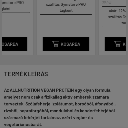
(10 / g)
szállítás Gymstore PRO
tagként
akár -12% és ingyenes
szállítás Gymstore PRO
tagként

KOSÁRBA

KOSÁRBA
TERMÉKLEÍRÁS
Az ALLNUTRITION VEGAN PROTEIN egy olyan formula,
amelyet nem csak a fizikailag aktív emberek számára
terveztek. Szójafehérje izolátumot, borsóból, áfonyából,
rizsből, napraforgóból, mandulából és kenderfehérjéből
származó fehérjét tartalmaz, ezért vegán- és
vegetáriánusbarát.