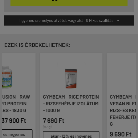
Ingyenes személyes átvétel, vagy akár 0 Ft-os szállítás!

EZEK IS ÉRDEKELHETNEK:
W
GYMBEAM - RICE PROTEIN
GYMBEAM - PROTEIN
- RIZSFEHÉRJE IZOLÁTUM
VEGAN BLEND - BORSÓ-,
- 1000 G
RIZS- ÉS KENDER
FEHÉRJE ITALPOR - 1000
7 690 Ft
G
(8 / g)
9 690 Ft
akár -12% és ingyenes