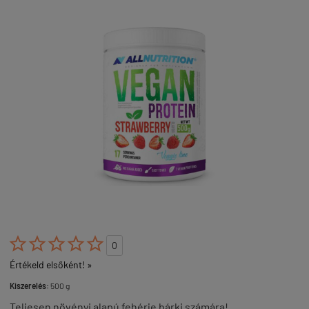





0
Értékeld elsőként! »
Kiszerelés:
500 g
Teljesen növényi alapú fehérje bárki számára!