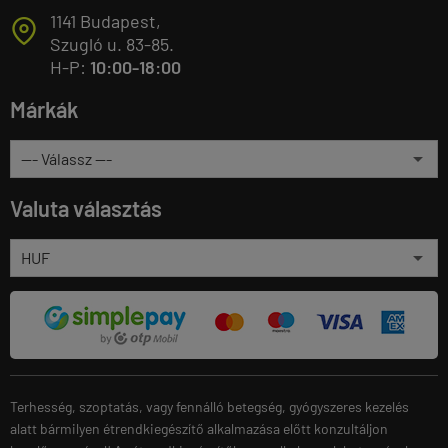
1141 Budapest,
T
Szugló u. 83-85.
H-P:
10:00-18:00
Márkák
Valuta választás
Terhesség, szoptatás, vagy fennálló betegség, gyógyszeres kezelés
alatt bármilyen étrendkiegészítő alkalmazása előtt konzultáljon