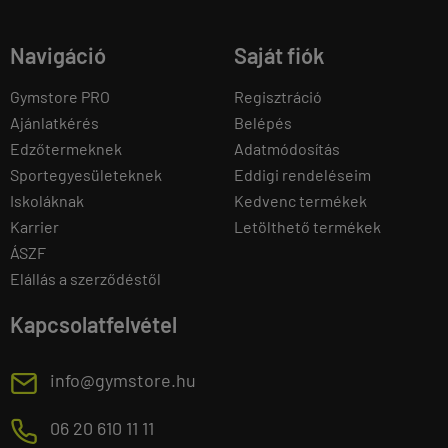
Navigáció
Saját fiók
Gymstore PRO
Regisztráció
Ajánlatkérés
Belépés
Edzőtermeknek
Adatmódosítás
Sportegyesületeknek
Eddigi rendeléseim
Iskoláknak
Kedvenc termékek
Karrier
Letölthető termékek
ÁSZF
Elállás a szerződéstől
Kapcsolatfelvétel
E
info@gymstore.hu
M
06 20 610 11 11