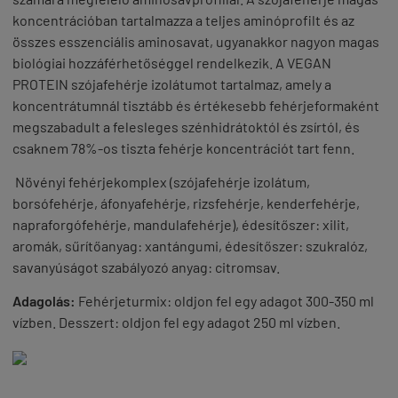
koncentrációban tartalmazza a teljes aminóprofilt és az
összes esszenciális aminosavat, ugyanakkor nagyon magas
biológiai hozzáférhetőséggel rendelkezik. A VEGAN
PROTEIN szójafehérje izolátumot tartalmaz, amely a
koncentrátumnál tisztább és értékesebb fehérjeformaként
megszabadult a felesleges szénhidrátoktól és zsírtól, és
csaknem 78%-os tiszta fehérje koncentrációt tart fenn.
Növényi fehérjekomplex (szójafehérje izolátum,
borsófehérje, áfonyafehérje, rizsfehérje, kenderfehérje,
napraforgófehérje, mandulafehérje), édesítőszer: xilit,
aromák, sűrítőanyag: xantángumi, édesítőszer: szukralóz,
savanyúságot szabályozó anyag: citromsav.
Adagolás:
Fehérjeturmix: oldjon fel egy adagot 300-350 ml
vízben. Desszert: oldjon fel egy adagot 250 ml vízben.