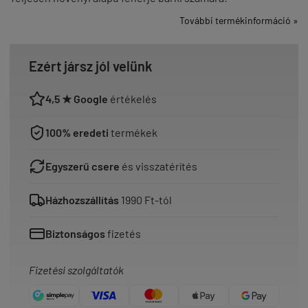
További termékinformáció »
Ezért jársz jól velünk
4,5 ★ Google
értékelés
100% eredeti
termékek
Egyszerű csere
és visszatérítés
Házhozszállítás
1990 Ft-tól
Biztonságos
fizetés
Fizetési szolgáltatók