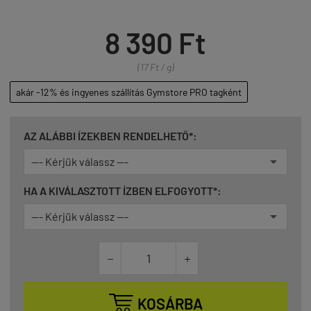
8 390 Ft
(17 Ft / g)
akár -12% és ingyenes szállítás Gymstore PRO tagként
AZ ALÁBBI ÍZEKBEN RENDELHETŐ*:
HA A KIVÁLASZTOTT ÍZBEN ELFOGYOTT*:



KOSÁRBA