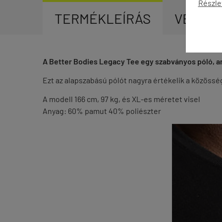
Részle
TERMÉKLEÍRÁS
VÉLEM
A Better Bodies Legacy Tee egy szabványos póló, am
Ezt az alapszabású pólót nagyra értékelik a közöss
A modell 166 cm, 97 kg, és XL-es méretet visel
Anyag: 60% pamut 40% poliészter