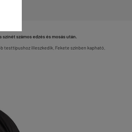
és színét számos edzés és mosás után.
b testtípushoz illeszkedik.
Fekete színben kapható.