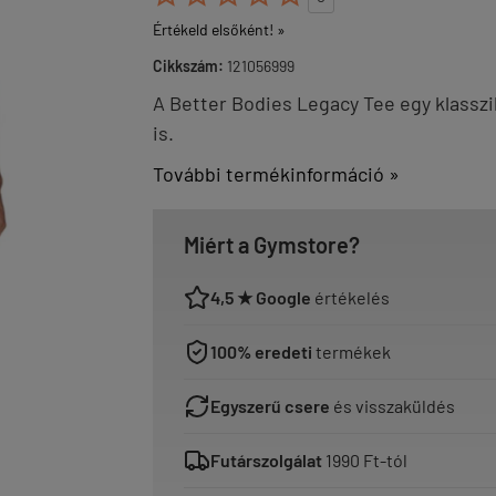
Értékeld elsőként! »
Cikkszám:
121056999
A Better Bodies Legacy Tee egy klasszi
is.
További termékinformáció »
Miért a Gymstore?
4,5 ★ Google
értékelés
100% eredeti
termékek
Egyszerű csere
és visszaküldés
Futárszolgálat
1990 Ft-tól