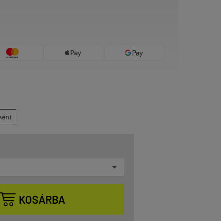
ként

KOSÁRBA