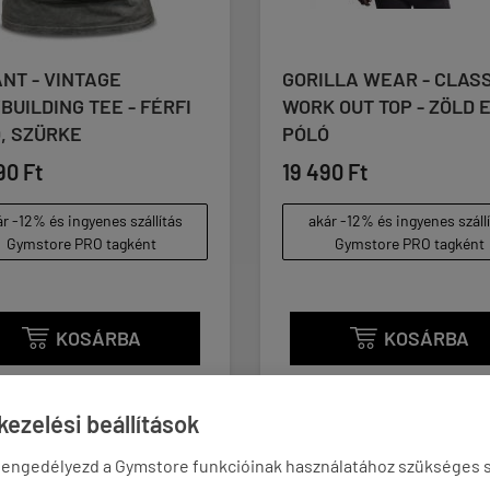
GORILLA WEAR - CLASSIC
MUTANT - V
WORK OUT TOP - ZÖLD EDZŐ
BODYBUILDIN
PÓLÓ
FÉRFI PÓLÓ
19 490 Ft
20 090 Ft
akár -12% és ingyenes szállítás
akár -12% és 
Gymstore PRO tagként
Gymstor
KOSÁRBA


ezelési beállítások
 engedélyezd a Gymstore funkcióinak használatához szükséges s