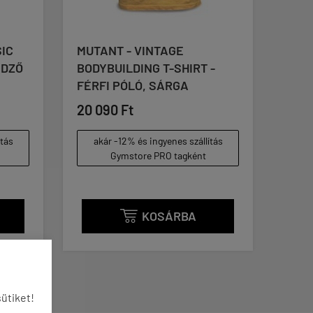
INTAGE
GASP INC - RIBBED T-BACK -
G T-SHIRT -
EDZŐTRIKÓ - FEKETE
, SÁRGA
18 390 Ft
akár -12% és ingyenes szállítás
Gymstore PRO tagként
ingyenes szállítás
e PRO tagként
KOSÁRBA
KOSÁRBA

ütiket!