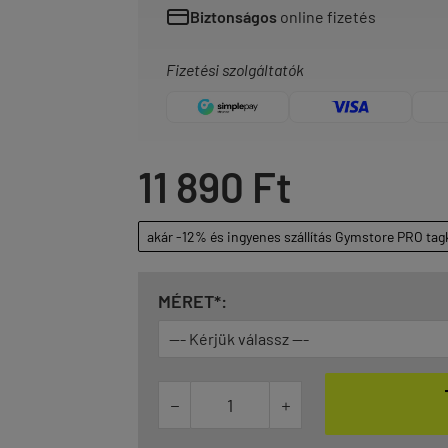
Biztonságos
online fizetés
Fizetési szolgáltatók
11 890 Ft
akár -12% és ingyenes szállítás Gymstore PRO tag
MÉRET*:

