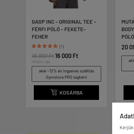
RIGINAL TEE -
MUTANT - VINTAGE
- FEKETE-
BODYBUILDING TEE - FÉRFI
PÓLÓ, SZÜRKE
)
20 090 Ft
000 Ft
akár -12% és ingyenes szállítás
Gymstore PRO tagként
ingyenes szállítás
 PRO tagként
OSÁRBA
KOSÁRBA

Adatk
Kérjük