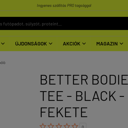
Ingyenes szállítás PRO tagsággal
ÚJDONSÁGOK
AKCIÓK
MAGAZIN




póló
BETTER BODIE
TEE - BLACK -
FEKETE





0