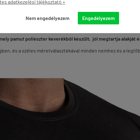
tes adatkezelési tájékoztató »
ÉNYEK
KÉRDÉSEK
Nem engedélyezem
Engedélyezem
ely pamut poliészter keverékből készült, jól megtartja alakját 
égben, és a széles méretválasztékával minden nemhez és a legtöb