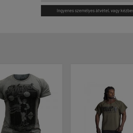
Ingyenes személyes átvétel, vagy kézbesít
ÚJ