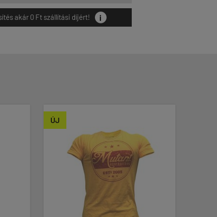
i
és akár 0 Ft szállítási díjért!