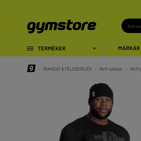

MÁRKÁK
TERMÉKEK

»
RUHÁZAT & FELSZERELÉS
»
Férfi ruházat
»
Férfi 