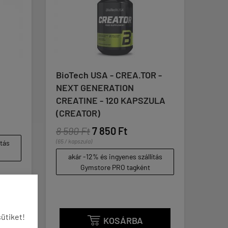
BioTech USA - CREA.TOR -
SCITEC
NEXT GENERATION
CALCI
CREATINE - 120 KAPSZULA
TABLE
(CREATOR)



8 590 Ft
7 850 Ft
5 290 
(65 / kapszula)
s
(59 / tablet
akár -12% és ingyenes szállítás
akár 
Gymstore PRO tagként
ütiket!
KOSÁRBA
