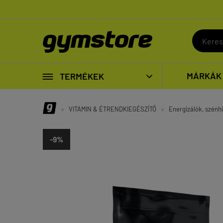

MÁRKÁK
TERMÉKEK

»
VITAMIN & ÉTRENDKIEGÉSZÍTŐ
»
Energizálók, szénh
-9%