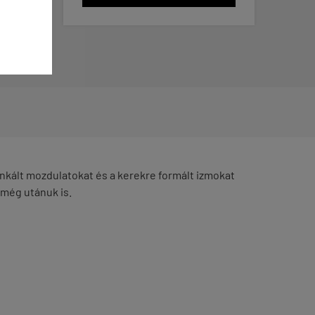
unkált mozdulatokat és a kerekre formált izmokat
s még utánuk is.