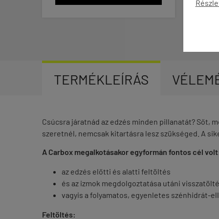
Részle
TERMÉKLEÍRÁS
VÉLEM
Csúcsra járatnád az edzés minden pillanatát? Sőt, 
szeretnél, nemcsak kitartásra lesz szükséged. A sike
A Carbox megalkotásakor egyformán fontos cél volt
az edzés előtti és alatti feltöltés
és az izmok megdolgoztatása utáni visszatöltés
vagyis a folyamatos, egyenletes szénhidrát-el
Feltöltés: