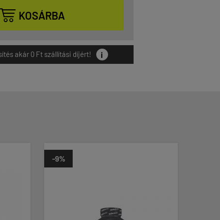

KOSÁRBA
i
és akár 0 Ft szállítási díjért!
-9%