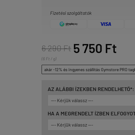
Fizetési szolgáltatók
5 750 Ft
6 290 Ft
(6 Ft / g)
akár -12% és ingyenes szállítás Gymstore PRO tag
AZ ALÁBBI ÍZEKBEN RENDELHETŐ*:
HA A MEGRENDELT ÍZBEN ELFOGYOT