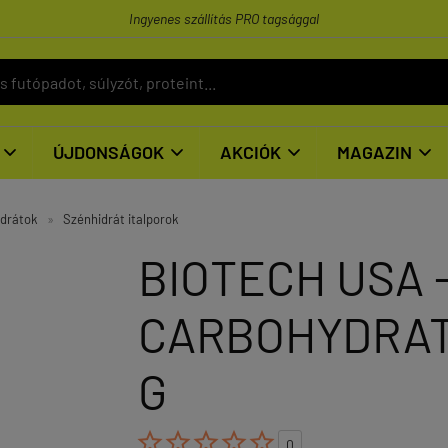
Ingyenes szállítás PRO tagsággal
ÚJDONSÁGOK
AKCIÓK
MAGAZIN




idrátok
»
Szénhidrát italporok
BIOTECH USA 
CARBOHYDRATE
G





0