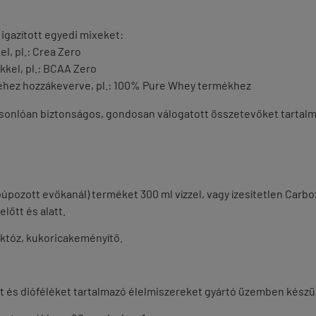
 igazított egyedi mixeket:
l, pl.: Crea Zero
kkel, pl.: BCAA Zero
jéhez hozzákeverve, pl.: 100% Pure Whey termékhez
sonlóan biztonságos, gondosan válogatott összetevőket tartalm
 púpozott evőkanál) terméket 300 ml vízzel, vagy ízesítetlen Carb
lőtt és alatt.
uktóz, kukoricakeményítő.
idot és dióféléket tartalmazó élelmiszereket gyártó üzemben készül