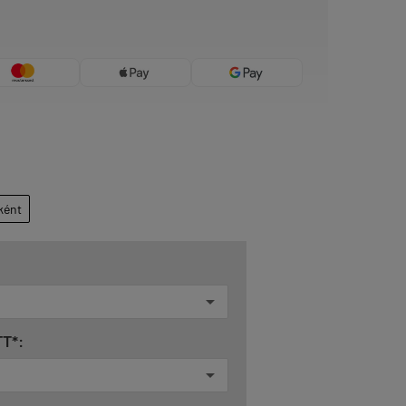
ként
T*: