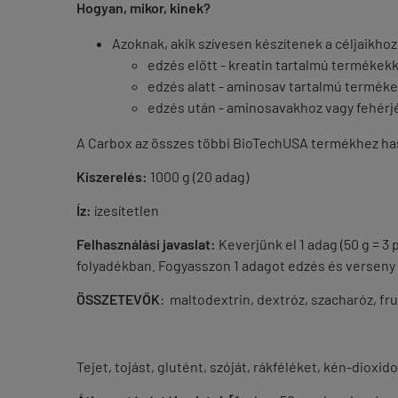
Hogyan, mikor, kinek?
Azoknak, akik szívesen készítenek a céljaikhoz
edzés előtt - kreatin tartalmú termékekke
edzés alatt - aminosav tartalmú terméke
edzés után - aminosavakhoz vagy fehér
A Carbox az összes többi BioTechUSA termékhez ha
Kiszerelés:
1000 g (20 adag)
Íz:
ízesítetlen
Felhasználási javaslat:
Keverjünk el 1 adag (50 g = 3
folyadékban. Fogyasszon 1 adagot edzés és verseny e
ÖSSZETEVŐK
: maltodextrin, dextróz, szacharóz, fr
Tejet, tojást, glutént, szóját, rákféléket, kén-diox