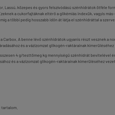
r. Lassú, közepes és gyors felszívódású szénhidrátok ötféle for
 Ezeknek a cukorfajtáknak eltérő a glikémiás indexük, vagyis más
míg a többi pedig hosszabb időn át látja el szénhidráttal a szerv
et a Carbox. A benne lévő szénhidrátok ugyanis részt vesznek a n
ifáradásához és a vázizomzat glikogén-raktárainak kimerüléséhe
összesen 4 g/testtömeg kg mennyiségű szénhidrát bevitelével érh
ásához és a vázizomzat glikogén-raktárainak kimerüléséhez vezet
t tartalom.