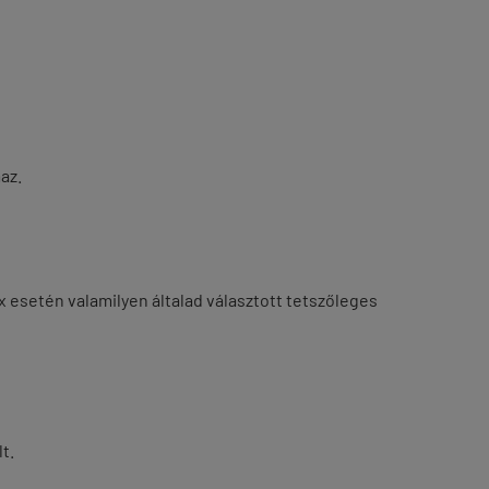
az.
ox esetén valamilyen általad választott tetszőleges
t.