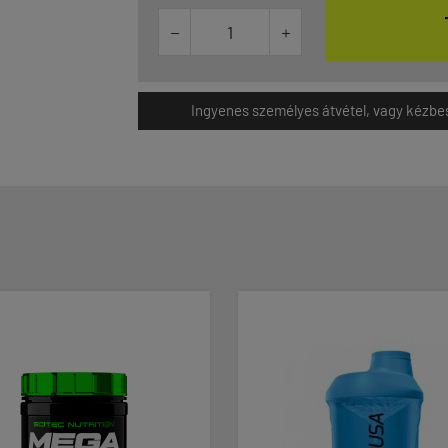


Ingyenes személyes átvétel, vagy kézbesít