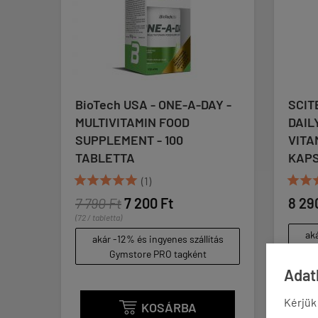
BioTech USA - ONE-A-DAY -
SCITEC
MULTIVITAMIN FOOD
DAILY 
SUPPLEMENT - 100
VITAMI
TABLETTA
KAPSZ








(1)
7 790 Ft
7 200 Ft
8 290 
(72 / tabletta)
akár 
akár -12% és ingyenes szállítás
G
Gymstore PRO tagként
Adatk
Kérjük
KOSÁRBA
