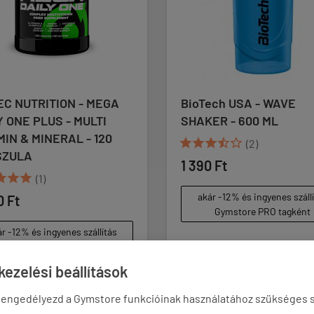
 NUTRITION - MEGA
BioTech USA - WAVE
ONE PLUS - MULTI
SHAKER - 600 ML
N & MINERAL - 120





(2)
ULA
1 390 Ft


(1)
akár -12% és ingyenes szállítá
Ft
Gymstore PRO tagként
-12% és ingyenes szállítás
ymstore PRO tagként
ezelési beállítások
 engedélyezd a Gymstore funkcióinak használatához szükséges s
KOSÁRBA
KOSÁRBA

