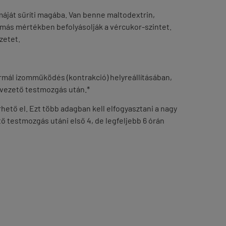
máját sűríti magába. Van benne maltodextrin,
-más mértékben befolyásolják a vércukor-szintet.
ezetet.
ormál izomműködés (kontrakció) helyreállításában,
z vezető testmozgás után.*
ető el. Ezt több adagban kell elfogyasztani a nagy
ő testmozgás utáni első 4, de legfeljebb 6 órán