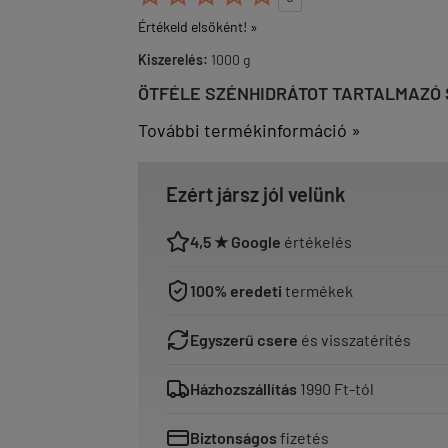
Értékeld elsőként! »
Kiszerelés:
1000 g
ÖTFÉLE SZÉNHIDRÁTOT TARTALMAZÓ 
További termékinformáció »
Ezért jársz jól velünk
4,5 ★ Google
értékelés
100% eredeti
termékek
Egyszerű csere
és visszatérítés
Házhozszállítás
1990 Ft-tól
Biztonságos
fizetés