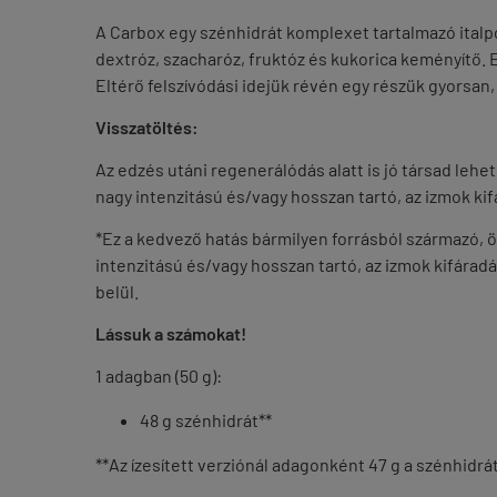
A Carbox egy szénhidrát komplexet tartalmazó italpo
dextróz, szacharóz, fruktóz és kukorica keményítő.
Eltérő felszívódási idejük révén egy részük gyorsan, 
Visszatöltés:
Az edzés utáni regenerálódás alatt is jó társad leh
nagy intenzitású és/vagy hosszan tartó, az izmok k
*Ez a kedvező hatás bármilyen forrásból származó, 
intenzitású és/vagy hosszan tartó, az izmok kifárad
belül.
Lássuk a számokat!
1 adagban (50 g):
48 g szénhidrát**
**Az ízesített verziónál adagonként 47 g a szénhidrá