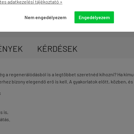
tes adatkezelési tájékoztató »
Nem engedélyezem
Engedélyezem
ÉNYEK
KÉRDÉSEK
még a regenerálódásból is a legtöbbet szeretnéd kihozni? Ha kim
rhez bizony elegendő erő is kell. A gyakorlatok előtt, közben, é
:
 is,
látás.