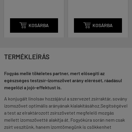

KOSÁRBA

KOSÁRBA
TERMÉKLEÍRÁS
Fogyás mellé tökéletes partner, mert elősegíti az
egészséges testzsír-izomszövet arány elérését, ráadásul
megelőzi a jojó-effektust is.
A konjugált linolsav hozzájárul a szervezet zsírraktár, sovány
izomszövet optimális arányának kialakításához.Segítségével
a test az elraktározott zsírszövetet megfelelő mozgás
mellett izomszövetté alakítja át. Fogyókúra során nem csak
zsírt veszítünk, hanem izomtömegünk is csökkenhet