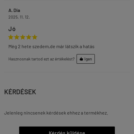
A. Dia
2025. 11. 12.
Jó





Még 2 hete szedem,de már látszik a hatás
Hasznosnak tartod ezt az értékelést?
Igen

KÉRDÉSEK
Jelenleg nincsenek kérdések ehhez a termékhez.
Kérdés küldése