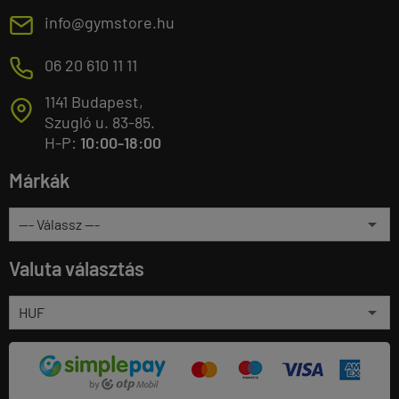
E
info@gymstore.hu
M
06 20 610 11 11
1141 Budapest,
T
Szugló u. 83-85.
H-P:
10:00-18:00
Márkák
Valuta választás