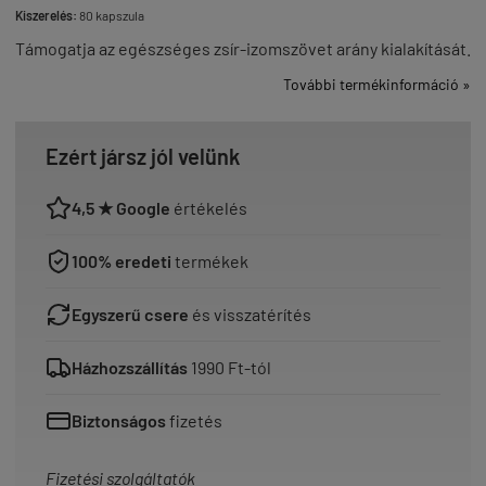
Kiszerelés:
80 kapszula
Támogatja az egészséges zsír-izomszövet arány kialakítását.
További termékinformáció »
Ezért jársz jól velünk
4,5 ★ Google
értékelés
100% eredeti
termékek
Egyszerű csere
és visszatérítés
Házhozszállítás
1990 Ft-tól
Biztonságos
fizetés
Fizetési szolgáltatók