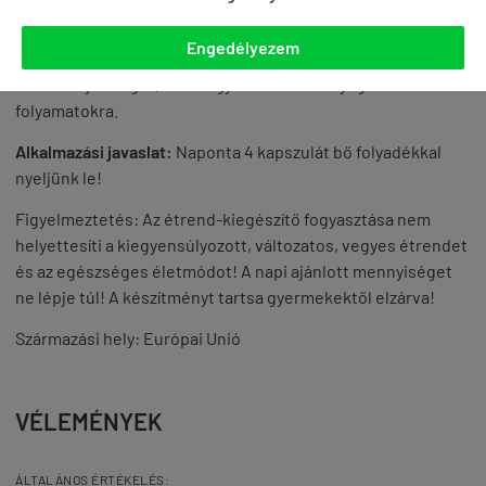
helyen. A termék kupakját mindig gondosan zárja vissza!
Engedélyezem
A CLA elősegítheti a testtömeg csökkentő étrend
eredményességét, hatást gyakorol a zsíranyagcsere-
folyamatokra.
Alkalmazási javaslat:
Naponta 4 kapszulát bő folyadékkal
nyeljünk le!
Figyelmeztetés: Az étrend-kiegészítő fogyasztása nem
helyettesíti a kiegyensúlyozott, változatos, vegyes étrendet
és az egészséges életmódot! A napi ajánlott mennyiséget
ne lépje túl! A készítményt tartsa gyermekektől elzárva!
Származási hely: Európai Unió
VÉLEMÉNYEK
ÁLTALÁNOS ÉRTÉKELÉS: