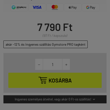
7 790 Ft
(97 Ft / kapszula)
akár -12% és ingyenes szállítás Gymstore PRO tagként



KOSÁRBA
Ingyenes személyes átvétel, vagy akár 0 Ft-os szállítás!
