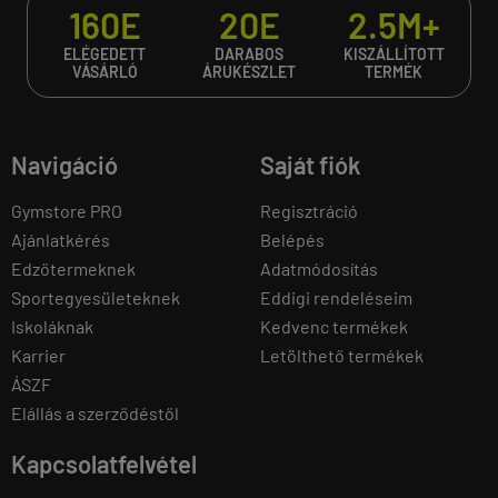
160E
20E
2.5M+
ELÉGEDETT
DARABOS
KISZÁLLÍTOTT
VÁSÁRLÓ
ÁRUKÉSZLET
TERMÉK
Navigáció
Saját fiók
Gymstore PRO
Regisztráció
Ajánlatkérés
Belépés
Edzőtermeknek
Adatmódosítás
Sportegyesületeknek
Eddigi rendeléseim
Iskoláknak
Kedvenc termékek
Karrier
Letölthető termékek
ÁSZF
Elállás a szerződéstől
Kapcsolatfelvétel