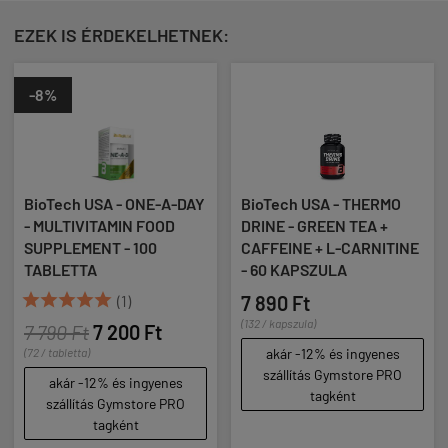
EZEK IS ÉRDEKELHETNEK:
-8%
BioTech USA - ONE-A-DAY
BioTech USA - THERMO
- MULTIVITAMIN FOOD
DRINE - GREEN TEA +
SUPPLEMENT - 100
CAFFEINE + L-CARNITINE
TABLETTA
- 60 KAPSZULA





(1)
7 890 Ft
(132 / kapszula)
7 790 Ft
7 200 Ft
(72 / tabletta)
akár -12% és ingyenes
szállítás Gymstore PRO
akár -12% és ingyenes
tagként
szállítás Gymstore PRO
tagként