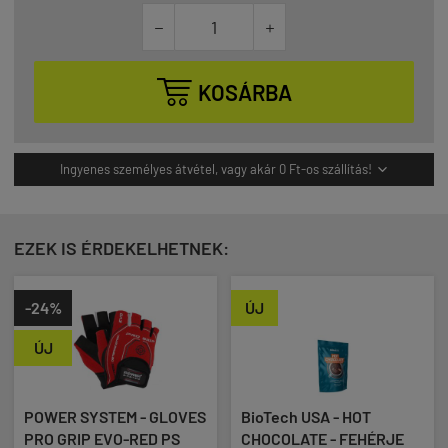



KOSÁRBA
Ingyenes személyes átvétel, vagy akár 0 Ft-os szállítás!

EZEK IS ÉRDEKELHETNEK:
ÚJ
GLOVES
BioTech USA - HOT
SCITEC NUTRITION -
 PS
CHOCOLATE - FEHÉRJE
PROTEIN PANCAKE - 