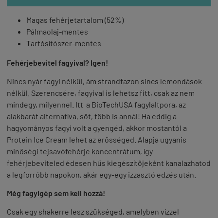
Magas fehérjetartalom (52%)
Pálmaolaj-mentes
Tartósítószer-mentes
Fehérjebevitel fagyival? Igen!
Nincs nyár fagyi nélkül, ám strandfazon sincs lemondások
nélkül. Szerencsére, fagyival is lehetsz fitt, csak az nem
mindegy, milyennel. Itt a BioTechUSA fagylaltpora, az
alakbarát alternatíva, sőt, több is annál! Ha eddig a
hagyományos fagyi volt a gyengéd, akkor mostantól a
Protein Ice Cream lehet az erősséged. Alapja ugyanis
minőségi tejsavófehérje koncentrátum, így
fehérjebeviteled édesen hűs kiegészítőjeként kanalazhatod
a legforróbb napokon, akár egy-egy izzasztó edzés után.
Még fagyigép sem kell hozzá!
Csak egy
shakerre
lesz szükséged, amelyben vízzel