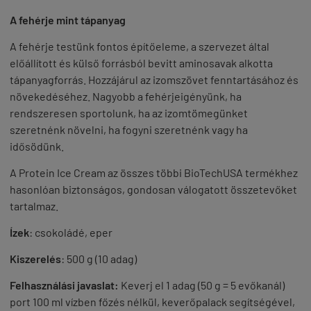
A
fehérje
mint tápanyag
A fehérje testünk fontos építőeleme, a szervezet által
előállított és külső forrásból bevitt aminosavak alkotta
tápanyagforrás. Hozzájárul az izomszövet fenntartásához és
növekedéséhez. Nagyobb a fehérjeigényünk, ha
rendszeresen sportolunk, ha az izomtömegünket
szeretnénk növelni, ha fogyni szeretnénk vagy ha
idősödünk.
A
Protein
Ice
Cream
az összes többi
BioTechUSA
termékhez
hasonlóan biztonságos, gondosan válogatott összetevőket
tartalmaz.
Íz
ek
:
csokoládé, eper
Kiszerelés
:
500 g (10 adag)
Felhasználási javaslat:
Keverj el 1 adag (50 g = 5 evőkanál)
port 100 ml vízben főzés nélkül, keverőpalack segítségével,