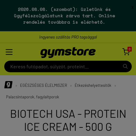
X
2026.08.08. (szombat):
üzletünk és
ügyfélszolgálatunk
zárva tart
. Online
rendelés továbbra is elérhető.
Ingyenes szállítás PRO tagsággal
0

»
EGÉSZSÉGES ÉLELMISZER
»
Étkezéshelyettesítők
»
Palacsintaporok, fagylaltporok
BIOTECH USA - PROTEIN
ICE CREAM - 500 G