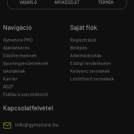
VÁSÁRLÓ
ÁRUKÉSZLET
TERMÉK
Navigáció
Saját fiók
Gymstore PRO
Regisztráció
Ajánlatkérés
Belépés
Edzőtermeknek
Adatmódosítás
Sportegyesületeknek
Eddigi rendeléseim
Iskoláknak
Kedvenc termékek
Karrier
Letölthető termékek
ÁSZF
Elállás a szerződéstől
Kapcsolatfelvétel
E
info@gymstore.hu