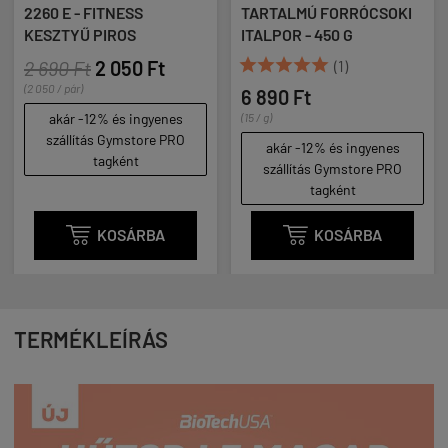
TARTALMÚ FORRÓCSOKI
G
ITALPOR - 450 G
10 890 Ft





t
(1)
(11 / g)
6 890 Ft
akár -12% és ingyen
szállítás Gymstore 
enes
(15 / g)
tagként
e PRO
akár -12% és ingyenes
szállítás Gymstore PRO
tagként
A

KOSÁRBA

KOSÁRBA
TERMÉKLEÍRÁS