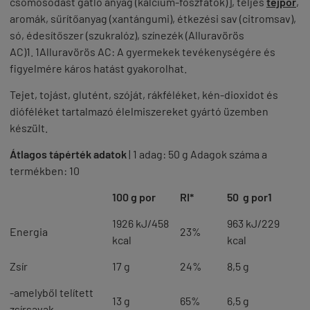
csomósodást gátló anyag (kalcium-foszfátok)], teljes
tejpor
,
aromák, sűrítőanyag (xantángumi), étkezési sav (citromsav),
só, édesítőszer (szukralóz), színezék (Alluravörös
AC)
1
.
1
Alluravörös AC: A gyermekek tevékenységére és
figyelmére káros hatást gyakorolhat.
Tejet, tojást, glutént, szóját, rákféléket, kén-dioxidot és
dióféléket tartalmazó élelmiszereket gyártó üzemben
készült.
Átlagos tápérték adatok
| 1 adag: 50 g Adagok száma a
termékben: 10
100 g por
RI*
50 g por
1
1926 kJ/458
963 kJ/229
Energia
23%
kcal
kcal
Zsír
17 g
24%
8,5 g
-amelyből telített
13 g
65%
6,5 g
zsírsavak