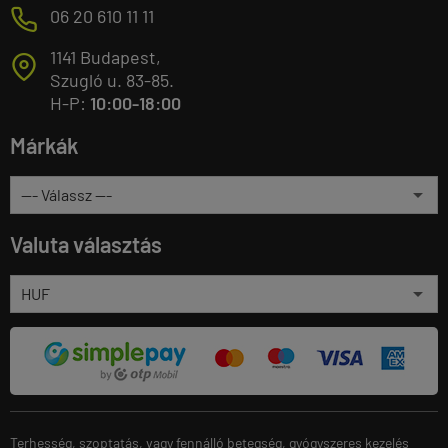
M
06 20 610 11 11
1141 Budapest,
T
Szugló u. 83-85.
H-P:
10:00-18:00
Márkák
Valuta választás
Terhesség, szoptatás, vagy fennálló betegség, gyógyszeres kezelés