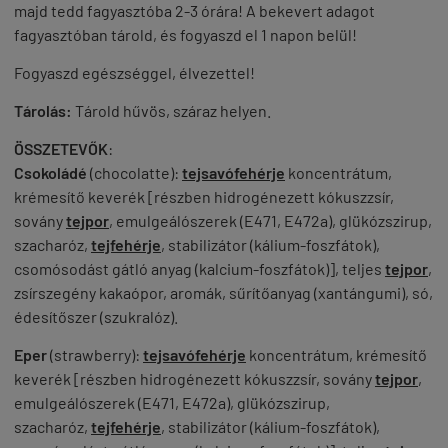
majd tedd fagyasztóba 2-3 órára! A bekevert adagot
fagyasztóban tárold, és fogyaszd el 1 napon belül!
Fogyaszd egészséggel, élvezettel!
Tárolás:
Tárol
d
hűvös, száraz helyen.
ÖSSZETEVŐK
:
Csokoládé
(chocolatte):
tejsavófehérje
koncentrátum,
krémesítő keverék [részben hidrogénezett kókuszzsír,
sovány
tejpor
, emulgeálószerek (E471, E472a), glükózszirup,
szacharóz,
tejfehérje
, stabilizátor (kálium-foszfátok),
csomósodást gátló anyag (kalcium-foszfátok)], teljes
tejpor
,
zsírszegény kakaópor, aromák, sűrítőanyag (xantángumi), só,
édesítőszer (szukralóz).
Eper
(strawberry):
tejsavófehérje
koncentrátum, krémesítő
keverék [részben hidrogénezett kókuszzsír, sovány
tejpor
,
emulgeálószerek (E471, E472a), glükózszirup,
szacharóz,
tejfehérje
, stabilizátor (kálium-foszfátok),