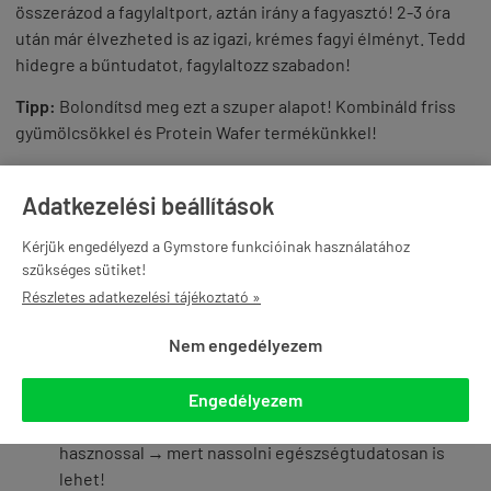
összerázod a fagylaltport, aztán irány a fagyasztó! 2-3 óra
után már élvezheted is az igazi, krémes fagyi élményt.
Tedd
hidegre a bűntudatot, fagylaltozz szabadon!
Tipp:
Bolondítsd meg ezt a szuper alapot! Kombináld friss
gyümölcsökkel és Protein
Wafer
termékünkkel!
Lássuk a számokat!
Adatkezelési beállítások
1 adagban (50 g por + 100 ml víz = 150 g fagyi):
Kérjük engedélyezd a Gymstore funkcióinak használatához
2
29
kcal energia
szükséges sütiket!
2
6
g fehérje
Részletes adatkezelési tájékoztató »
Hogyan, mikor, kinek?
Nem engedélyezem
Fehérjebeviteled remek kiegészítője lehet, bármikor,
amikor csak megkívánod.
Engedélyezem
Neked ajánljuk, ha szereted összekötni a kellemest a
hasznossal → mert nassolni egészségtudatosan is
lehet!