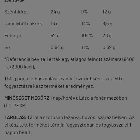
Szénhidrát
24 g
9%
12 g
-amelyből cukrok
13 g
14%
6,5 g
Fehérje
52 g
104%
26 g
Só
0,64 g
11%
0,32 g
*Referencia beviteli érték egy átlagos felnőtt számára (8400
kJ/2000 kcal).
1
50 g por,a felhasználási javaslat szerint készítve, 150 g
fogyasztásra kész terméket eredményez.
MINŐSÉGÉT MEGŐRZI
(nap/hó/év): Lásd a fehér mezőben
(LOT/EXP).
TÁROLÁS
: Tárolja szorosan lezárva, hűvös, száraz helyen. Az
elkészített terméket tárolja fagyasztóban és fogyassza el 1
napon belül.