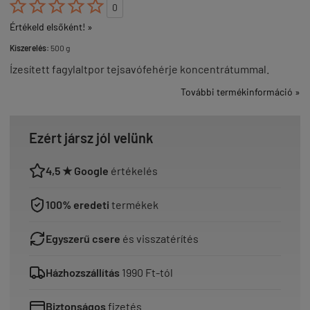





0
Értékeld elsőként! »
Kiszerelés:
500 g
Ízesített fagylaltpor tejsavófehérje koncentrátummal.
További termékinformáció »
Ezért jársz jól velünk
4,5 ★ Google
értékelés
100% eredeti
termékek
Egyszerű csere
és visszatérítés
Házhozszállítás
1990 Ft-tól
Biztonságos
fizetés