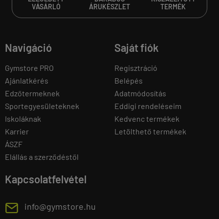
VÁSÁRLÓ
ÁRUKÉSZLET
TERMÉK
Navigáció
Saját fiók
Gymstore PRO
Regisztráció
Ajánlatkérés
Belépés
Edzőtermeknek
Adatmódosítás
Sportegyesületeknek
Eddigi rendeléseim
Iskoláknak
Kedvenc termékek
Karrier
Letölthető termékek
ÁSZF
Elállás a szerződéstől
Kapcsolatfelvétel
E
info@gymstore.hu