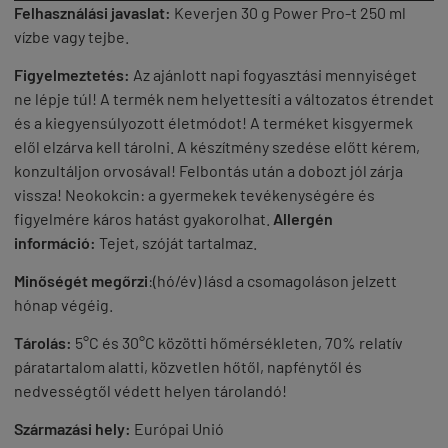
Felhasználási javaslat:
Keverjen 30 g Power Pro-t 250 ml
vízbe vagy tejbe.
Figyelmeztetés:
Az ajánlott napi fogyasztási mennyiséget
ne lépje túl! A termék nem helyettesíti a változatos étrendet
és a kiegyensúlyozott életmódot! A terméket kisgyermek
elől elzárva kell tárolni. A készítmény szedése előtt kérem,
konzultáljon orvosával! Felbontás után a dobozt jól zárja
vissza! Neokokcin: a gyermekek tevékenységére és
figyelmére káros hatást gyakorolhat.
Allergén
információ:
Tejet, szóját tartalmaz.
Minőségét megőrzi
:(hó/év) lásd a csomagoláson jelzett
hónap végéig.
Tárolás:
5°C és 30°C közötti hőmérsékleten, 70% relatív
páratartalom alatti, közvetlen hőtől, napfénytől és
nedvességtől védett helyen tárolandó!
Származási hely:
Európai Unió