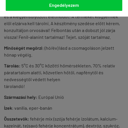
Figyelmeztetés:
Az ajánlott napi fogyasztási mennyiséget
Engedélyezem
ne lépje túl! A termék nem helyettesíti a változatos étrendet
és a kiegyensúlyozott életmódot! A terméket kisgyermek
elől elzárva kell tárolni. A készítmény szedése előtt kérem,
konzultáljon orvosával! Felbontás után a dobozt jól zárja
vissza! Fenil-alanint tartalmaz! Tejet, szóját tartalmaz.
Minőségét megőrzi
: (hó/év) lásd a csomagoláson jelzett
hónap végéig.
Tárolás:
5°C és 30°C közötti hőmérsékleten, 70% relatív
páratartalom alatti, közvetlen hőtől, napfénytől és
nedvességtől védett helyen
tárolandó!
Származási hely:
Európai Unió
Ízek
: vanília, eper-banán
Összetevők:
fehérje mix (szója fehérje izolátum, kalcium-
kazeinát, tejsavó fehérje koncentrátum), dextróz, szukróz,