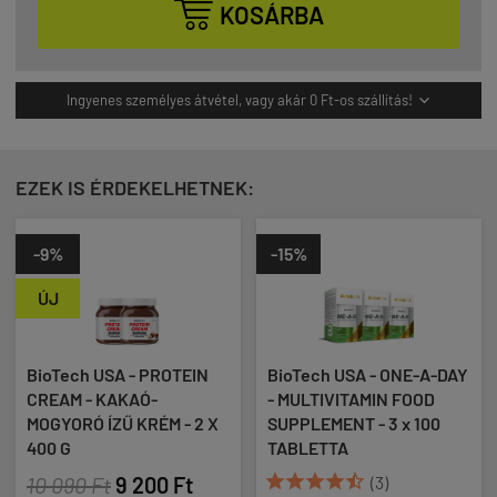

KOSÁRBA
Ingyenes személyes átvétel, vagy akár 0 Ft-os szállítás!

EZEK IS ÉRDEKELHETNEK:
-15%
-9%
ÚJ
- PROTEIN
BioTech USA - ONE-A-DAY
BioTech USA - 
AÓ-
- MULTIVITAMIN FOOD
CREAM -
KRÉM - 2 X
SUPPLEMENT - 3 x 100
FEHÉRCSOKOLÁ
TABLETTA
KRÉM - 2 X 400 





200 Ft
(3)
10 090 Ft
9 2