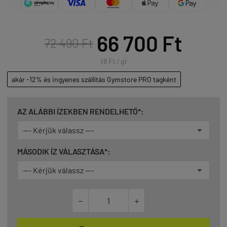
66 700 Ft
72 490 Ft
(8 Ft / g)
akár -12% és ingyenes szállítás Gymstore PRO tagként
AZ ALÁBBI ÍZEKBEN RENDELHETŐ*:
MÁSODIK ÍZ VÁLASZTÁSA*:

