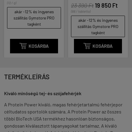
(12 / g)
23 390 Ft
19 850 Ft
s ingyenes
(66 / tabletta)
akár -12% és i
mstore PRO
szállítás Gyms
akár -12% és ingyenes
ént
tagként
szállítás Gymstore PRO
tagként
SÁRBA

KOSÁRBA

KOSÁ
TERMÉKLEÍRÁS
Kiváló minőségű tej- és szójafehérjék
A Protein Power kiváló, magas fehérjetartalmú fehérjepor
céltudatos sportolók számára. A Protein Power az összes
többi BioTech USA termékhez hasonlóan biztonságos,
gondosan kiválasztott tápanyagokat tartalmaz. A kiváló