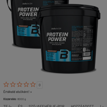





0
Értékeld elsőként! »
Kiszerelés:
8000 g
TEJ- ÉS SZÓJAFEHÉRJE-POR HOZZÁADOTT L-