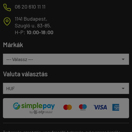
M
06 20 610 11 11
1141 Budapest,
T
Szugló u. 83-85.
H-P:
10:00-18:00
Márkák
Valuta választás