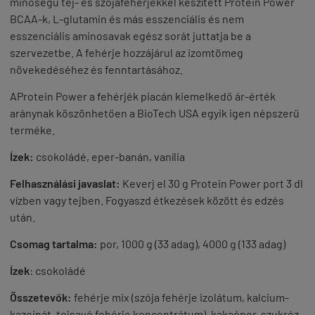
minőségű tej- és szójafehérjékkel készített Protein Power
BCAA-k, L-glutamin és más esszenciális és nem
esszenciális aminosavak egész sorát juttatja be a
szervezetbe. A fehérje hozzájárul az izomtömeg
növekedéséhez és fenntartásához.
AProtein Power a fehérjék piacán kiemelkedő ár-érték
aránynak köszönhetően a BioTech USA egyik igen népszerű
terméke.
Ízek:
csokoládé, eper-banán, vanília
Felhasználási javaslat:
Keverj el 30 g Protein Power port 3 dl
vízben vagy tejben. Fogyaszd étkezések között és edzés
után.
Csomag tartalma:
por, 1000 g (33 adag), 4000 g (133 adag)
Ízek
: csokoládé
Összetevők:
fehérje mix (szója fehérje izolátum, kalcium-
kazeinát, tejsavó fehérje koncentrátum), kakaópor, szukróz,