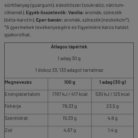
sűrítőanyag (guargumi), édesítőszer (szukralóz, nátrium-
ciklamát).
Egyéb összetevők:
Vanília:
aromák, színezék
(béta-karotin),
Eper-banán:
aromák, színezék (neokokcin*).
*A gyermekek tevékenységére es figyelmére káros hatást
gyakorolhat.
Átlagos tápérték
1 adag 30 g
1 doboz 33, 133 adagot tartalmaz
Megnevezés
100 g
1 adag (30 g)
Energiatartalom
1767 kJ / 417 kcal
530 kJ / 125 kcal
Fehérje
78,33 g
23,5 g
Szénhidrát
15,33 g
4,6 g
Zsír
4,67 g
1,4 g