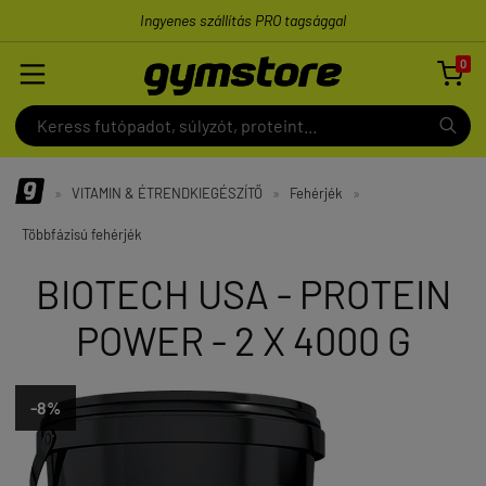
Ingyenes szállítás PRO tagsággal
0

»
VITAMIN & ÉTRENDKIEGÉSZÍTŐ
»
Fehérjék
»
Többfázisú fehérjék
BIOTECH USA - PROTEIN
POWER - 2 X 4000 G
-8%