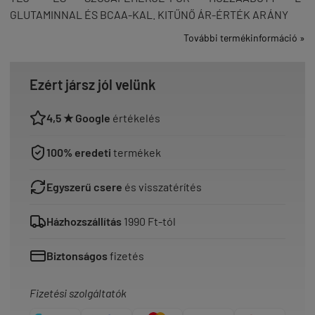
GLUTAMINNAL ÉS BCAA-KAL. KITŰNŐ ÁR-ÉRTÉK ARÁNY
További termékinformáció »
Ezért jársz jól velünk
4,5 ★ Google
értékelés
100% eredeti
termékek
Egyszerű csere
és visszatérítés
Házhozszállítás
1990 Ft-tól
Biztonságos
fizetés
Fizetési szolgáltatók