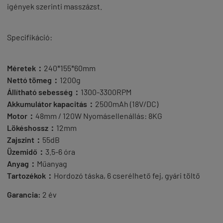
igények szerinti masszázst.
Specifikáció:
Méretek：
240*155*60mm
Nettó tömeg：
1200g
Állítható sebesség：
1300-3300RPM
Akkumulátor kapacitás：
2500mAh (18V/DC)
Motor：
48mm / 120W Nyomásellenállás: 8KG
Lökéshossz：
12mm
Zajszint：
55dB
Üzemidő：
3.5-6 óra
Anyag：
Műanyag
Tartozékok：
Hordozó táska, 6 cserélhető fej, gyári töltő
Garancia:
2 év