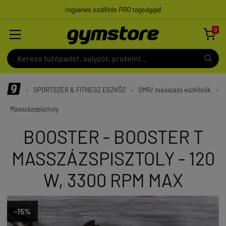
Ingyenes szállítás PRO tagsággal
0

»
SPORTSZER & FITNESZ ESZKÖZ
»
SMR/ masszázs eszközök
»
Masszázspisztoly
BOOSTER - BOOSTER T
MASSZÁZSPISZTOLY - 120
W, 3300 RPM MAX
-15%