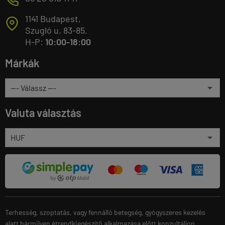
1141 Budapest,
T
Szugló u. 83-85.
H-P:
10:00-18:00
Márkák
Valuta választás
Terhesség, szoptatás, vagy fennálló betegség, gyógyszeres kezelés
alatt bármilyen étrendkiegészítő alkalmazása előtt konzultáljon