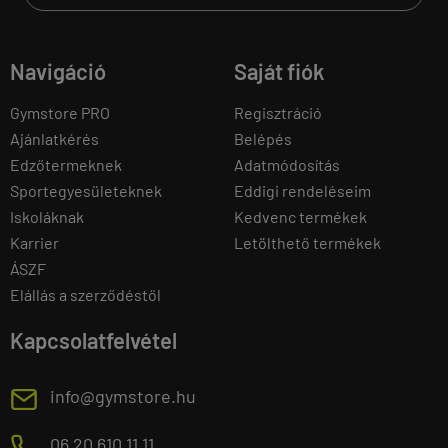
Navigáció
Saját fiók
Gymstore PRO
Regisztráció
Ajánlatkérés
Belépés
Edzőtermeknek
Adatmódosítás
Sportegyesületeknek
Eddigi rendeléseim
Iskoláknak
Kedvenc termékek
Karrier
Letölthető termékek
ÁSZF
Elállás a szerződéstől
Kapcsolatfelvétel
E
info@gymstore.hu
M
06 20 610 11 11