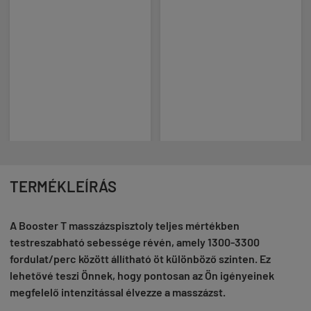
TERMÉKLEÍRÁS
A Booster T masszázspisztoly teljes mértékben
testreszabható sebessége révén, amely 1300-3300
fordulat/perc között állítható öt különböző szinten. Ez
lehetővé teszi Önnek, hogy pontosan az Ön igényeinek
megfelelő intenzitással élvezze a masszázst.