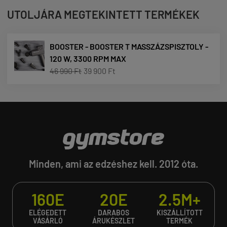
UTOLJÁRA MEGTEKINTETT TERMÉKEK
BOOSTER - BOOSTER T MASSZÁZSPISZTOLY -
120 W, 3300 RPM MAX
46 990 Ft
39 900 Ft
Minden, ami az edzéshez kell. 2012 óta.
160E
20E
2.5M+
ELÉGEDETT
DARABOS
KISZÁLLÍTOTT
VÁSÁRLÓ
ÁRUKÉSZLET
TERMÉK