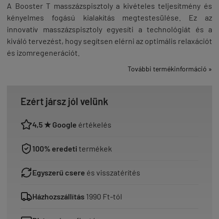
A Booster T masszázspisztoly a kivételes teljesítmény és
kényelmes fogású kialakítás megtestesülése. Ez az
innovatív masszázspisztoly egyesíti a technológiát és a
kiváló tervezést, hogy segítsen elérni az optimális relaxációt
és izomregenerációt.
További termékinformáció »
Ezért jársz jól velünk
4,5 ★ Google
értékelés
100% eredeti
termékek
Egyszerű csere
és visszatérítés
Házhozszállítás
1990 Ft-tól