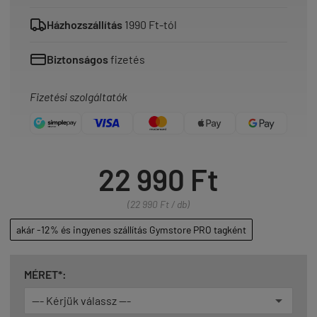
Házhozszállítás
1990 Ft-tól
Biztonságos
fizetés
Fizetési szolgáltatók
22 990 Ft
(22 990 Ft / db)
akár -12% és ingyenes szállítás Gymstore PRO tagként
MÉRET*: