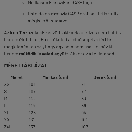
Mellkason klasszikus GASP logó
Hátoldalon masszív GASP grafika – letisztult,
mégis erőt sugárzó
Az
Iron Tee
azoknak készült, akiknek az edzés nem hobbi,
hanem életstílus. Ha értékeled a minőséget, a férfias
megjelenést és azt, hogy egy póló nem csak jól néz ki,
hanem
működik is veled együtt.
Akkor ez a te darabod.
MÉRETTÁBLÁZAT
Méret
Mellkas (cm)
Derék (cm)
XS
101
71
S
107
77
M
113
83
L
119
89
XL
125
95
XXL
131
101
3XL
137
107