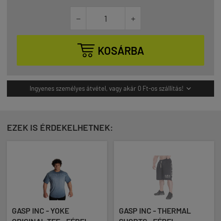



KOSÁRBA
Ingyenes személyes átvétel, vagy akár 0 Ft-os szállítás!

EZEK IS ÉRDEKELHETNEK:
GASP INC - YOKE
GASP INC - THERMAL