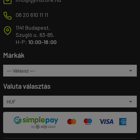
E
M
06 20 610 11 11
1141 Budapest,
T
Szugló u. 83-85.
H-P:
10:00-18:00
Márkák
Valuta választás