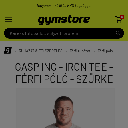
Ingyenes szállítás PRO tagsággal
0

»
RUHÁZAT & FELSZERELÉS
»
Férfi ruházat
»
Férfi póló
GASP INC - IRON TEE -
FÉRFI PÓLÓ - SZÜRKE