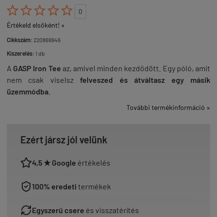





0
Értékeld elsőként! »
Cikkszám:
220869946
Kiszerelés:
1 db
A
GASP Iron Tee
az, amivel minden kezdődött. Egy póló, amit
nem csak viselsz
felveszed és átváltasz egy másik
üzemmódba
.
További termékinformáció »
Ezért jársz jól velünk
4,5 ★ Google
értékelés
100% eredeti
termékek
Egyszerű csere
és visszatérítés