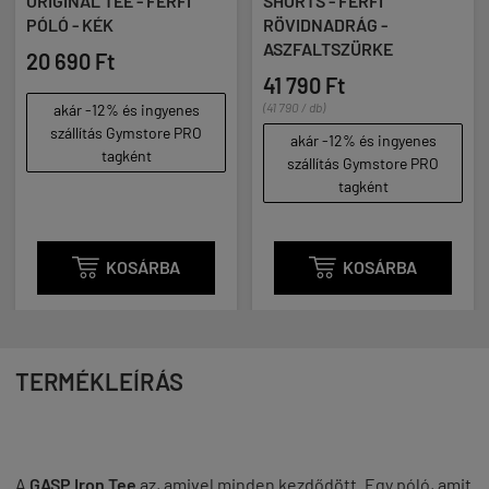
ORIGINAL TEE - FÉRFI
SHORTS - FÉRFI
PÓLÓ - KÉK
RÖVIDNADRÁG -
ASZFALTSZÜRKE
20 690 Ft
41 790 Ft
(41 790 / db)
akár -12% és ingyenes
szállítás Gymstore PRO
akár -12% és ingyenes
tagként
szállítás Gymstore PRO
tagként

KOSÁRBA

KOSÁRBA
TERMÉKLEÍRÁS
A
GASP Iron Tee
az, amivel minden kezdődött. Egy póló, amit