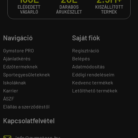
ELÉGEDETT
DARABOS
KISZÁLLÍTOTT
VÁSÁRLÓ
ÁRUKÉSZLET
TERMÉK
Navigáció
Saját fiók
Gymstore PRO
Regisztráció
Ajánlatkérés
Belépés
Edzőtermeknek
Adatmódosítás
Sportegyesületeknek
Eddigi rendeléseim
Iskoláknak
Kedvenc termékek
Karrier
Letölthető termékek
ÁSZF
Elállás a szerződéstől
Kapcsolatfelvétel
info@gymstore.hu