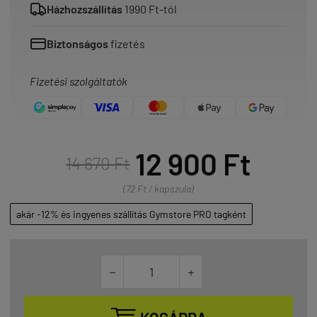
Házhozszállítás
1990 Ft-tól
Biztonságos
fizetés
Fizetési szolgáltatók
12 900 Ft
14 670 Ft
(72 Ft / kapszula)
akár -12% és ingyenes szállítás Gymstore PRO tagként

