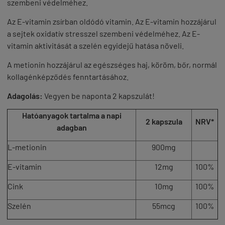
szembeni védelméhez.
Az E-vitamin zsírban oldódó vitamin. Az E-vitamin hozzájárul
a sejtek oxidatív stresszel szembeni védelméhez. Az E-
vitamin aktivitását a szelén egyidejű hatása növeli.
A metionin hozzájárul az egészséges haj, köröm, bőr, normál
kollagénképződés fenntartásához.
Adagolás:
Vegyen be naponta 2 kapszulát!
Hatóanyagok tartalma a napi
2 kapszula
NRV*
adagban
L-metionin
900mg
E-vitamin
12mg
100%
Cink
10mg
100%
Szelén
55mcg
100%