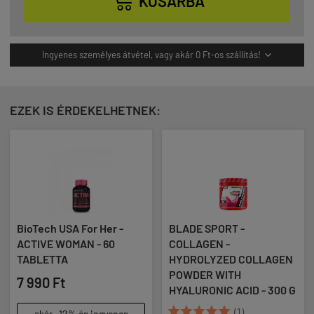

KOSÁRBA
Ingyenes személyes átvétel, vagy akár 0 Ft-os szállítás!

EZEK IS ÉRDEKELHETNEK:
BioTech USA For Her -
BLADE SPORT -
ACTIVE WOMAN - 60
COLLAGEN -
TABLETTA
HYDROLYZED COLLAGEN
POWDER WITH
7 990 Ft
HYALURONIC ACID - 300 G





(1)
akár -12% és ingyenes