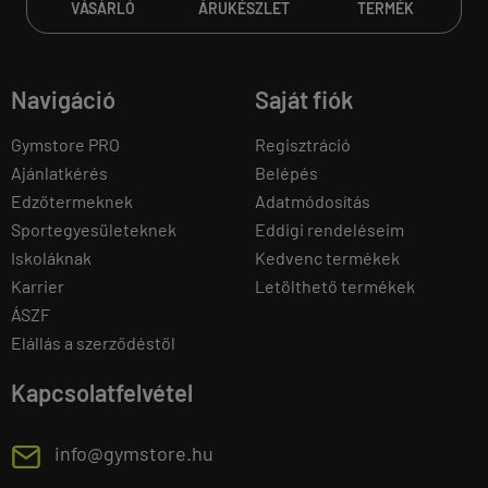
VÁSÁRLÓ
ÁRUKÉSZLET
TERMÉK
Navigáció
Saját fiók
Gymstore PRO
Regisztráció
Ajánlatkérés
Belépés
Edzőtermeknek
Adatmódosítás
Sportegyesületeknek
Eddigi rendeléseim
Iskoláknak
Kedvenc termékek
Karrier
Letölthető termékek
ÁSZF
Elállás a szerződéstől
Kapcsolatfelvétel
E
info@gymstore.hu