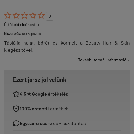





0
Értékeld elsőként! »
Kiszerelés:
180 kapszula
Táplálja haját, bőrét és körmeit a Beauty Hair & Skin
kiegészítővel!
További termékinformáció »
Ezért jársz jól velünk
4,5 ★ Google
értékelés
100% eredeti
termékek
Egyszerű csere
és visszatérítés