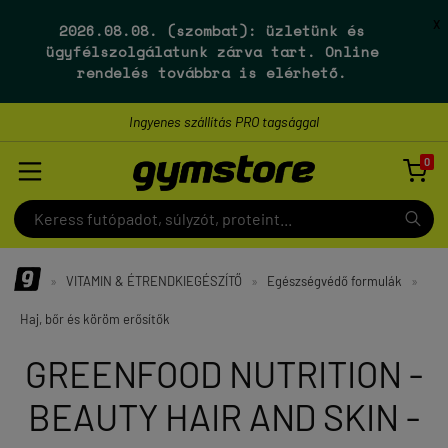
X
2026.08.08. (szombat):
üzletünk és
ügyfélszolgálatunk
zárva tart
. Online
rendelés továbbra is elérhető.
Ingyenes szállítás PRO tagsággal
0

»
VITAMIN & ÉTRENDKIEGÉSZÍTŐ
»
Egészségvédő formulák
»
Haj, bőr és köröm erősítők
GREENFOOD NUTRITION -
BEAUTY HAIR AND SKIN -