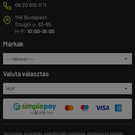
M
06 20 610 11 11
1141 Budapest,
T
Szugló u. 83-85.
H-P:
10:00-18:00
Márkák
Valuta választás
Terhesség, szoptatás, vagy fennálló betegség, gyógyszeres kezelés