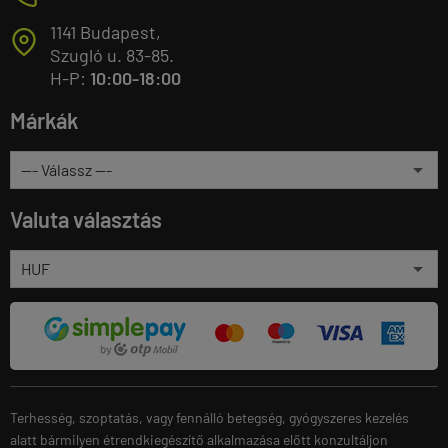
1141 Budapest,
T
Szugló u. 83-85.
H-P:
10:00-18:00
Márkák
Valuta választás
Terhesség, szoptatás, vagy fennálló betegség, gyógyszeres kezelés
alatt bármilyen étrendkiegészítő alkalmazása előtt konzultáljon