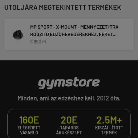
UTOLJÁRA MEGTEKINTETT TERMÉKEK
MP SPORT - X-MOUNT - MENNYEZETI TRX
RÖGZÍTŐ EDZŐHEVEDEREKHEZ, FEKET...
8 690 Ft
Minden, ami az edzéshez kell. 2012 óta.
160E
20E
2.5M+
ELÉGEDETT
DARABOS
KISZÁLLÍTOTT
VÁSÁRLÓ
ÁRUKÉSZLET
TERMÉK