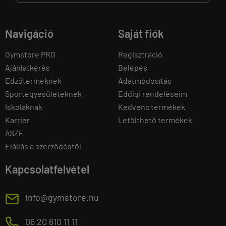
Navigáció
Saját fiók
Gymstore PRO
Regisztráció
Ajánlatkérés
Belépés
Edzőtermeknek
Adatmódosítás
Sportegyesületeknek
Eddigi rendeléseim
Iskoláknak
Kedvenc termékek
Karrier
Letölthető termékek
ÁSZF
Elállás a szerződéstől
Kapcsolatfelvétel
E
info@gymstore.hu
M
06 20 610 11 11