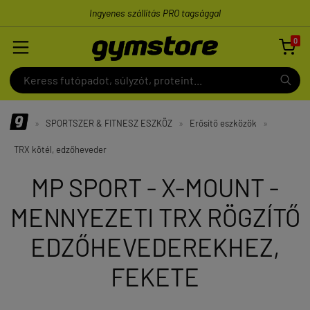
Ingyenes szállítás PRO tagsággal
0

»
SPORTSZER & FITNESZ ESZKÖZ
»
Erősítő eszközök
»
TRX kötél, edzőheveder
MP SPORT - X-MOUNT -
MENNYEZETI TRX RÖGZÍTŐ
EDZŐHEVEDEREKHEZ,
FEKETE