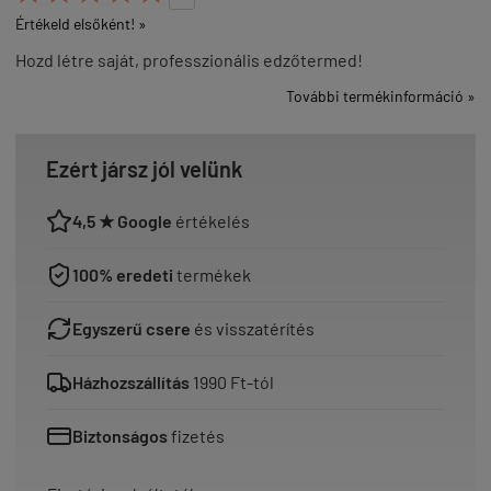
Értékeld elsőként! »
Hozd létre saját, professzionális edzőtermed!
További termékinformáció »
Ezért jársz jól velünk
4,5 ★ Google
értékelés
100% eredeti
termékek
Egyszerű csere
és visszatérítés
Házhozszállítás
1990 Ft-tól
Biztonságos
fizetés