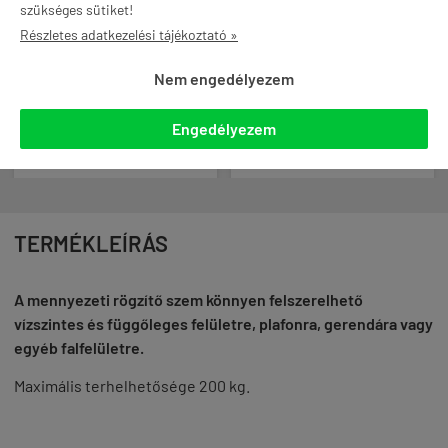
53 890 Ft
30 300 Ft
szükséges sütiket!
Részletes adatkezelési tájékoztató »
akár -12% és ingyenes
szállítás Gymstore PRO
Nem engedélyezem
tagként
Engedélyezem

KOSÁRBA
TERMÉKLEÍRÁS
A mennyezeti rögzítő szem könnyen felszerelhető
vízszintes és függőleges felületre, plafonra, gerendára vagy
egyéb falfelületre.
Maximális terhelhetősége 200 kg.