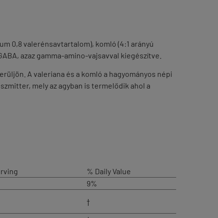
um 0,8 valerénsavtartalom), komló (4:1 arányú
mg GABA, azaz gamma-amino-vajsavval kiegészítve.
erüljön. A valeriana és a komló a hagyományos népi
zmitter, mely az agyban is termelődik ahol a
rving
% Daily Value
9%
†