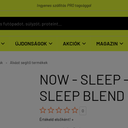
Ingyenes szállítás PRO tagsággal
ÚJDONSÁGOK
AKCIÓK
MAGAZIN




ák
»
Alvást segítő termékek
NOW - SLEEP 
SLEEP BLEND 





0
Értékeld elsőként! »