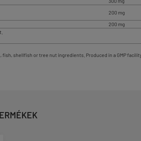
300 mg
200 mg
200 mg
t.
 fish, shellfish or tree nut ingredients. Produced in a GMP facil
TERMÉKEK