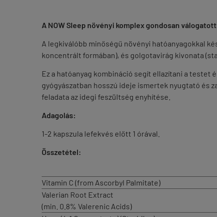
A NOW Sleep növényi komplex gondosan válogatott ös
A legkiválóbb minőségű növényi hatóanyagokkal kész
koncentrált formában), és golgotavirág kivonata (st
Ez a hatóanyag kombináció segít ellazítani a testet
gyógyászatban hosszú ideje ismertek nyugtató és zav
feladata az idegi feszültség enyhítése.
Adagolás:
1-2 kapszula lefekvés előtt 1 órával.
Összetétel:
Vitamin C (from Ascorbyl Palmitate)
Valerian Root Extract
(min. 0.8% Valerenic Acids)