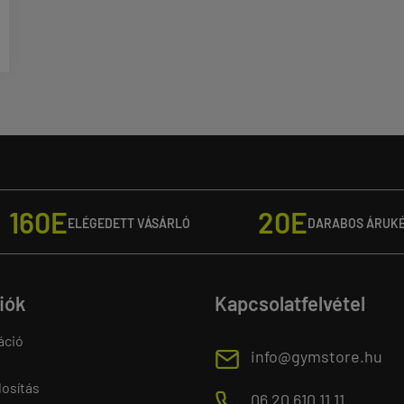
160E
20E
ELÉGEDETT VÁSÁRLÓ
DARABOS ÁRUK
fiók
Kapcsolatfelvétel
áció
E
info@gymstore.hu
osítás
M
06 20 610 11 11