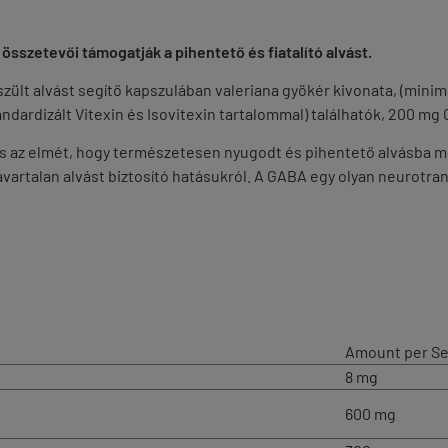
szetevői támogatják a pihentető és fiatalító alvást.
ült alvást segítő kapszulában valeriana gyökér kivonata, (minim
andardizált Vitexin és Isovitexin tartalommal) találhatók, 200 
 és az elmét, hogy természetesen nyugodt és pihentető alvásba m
artalan alvást biztosító hatásukról. A GABA egy olyan neurotrans
Amount per Se
8 mg
600 mg