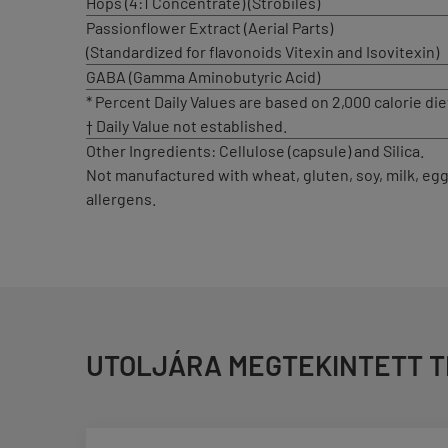
Hops (4:1 Concentrate) (Strobiles)
Passionflower Extract (Aerial Parts)
(Standardized for flavonoids Vitexin and Isovitexin)
GABA (Gamma Aminobutyric Acid)
* Percent Daily Values are based on 2,000 calorie die
† Daily Value not established.
Other Ingredients: Cellulose (capsule) and Silica.
Not manufactured with wheat, gluten, soy, milk, egg,
allergens.
UTOLJÁRA MEGTEKINTETT 