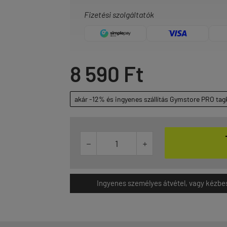
Fizetési szolgáltatók
8 590 Ft
akár -12% és ingyenes szállítás Gymstore PRO tag


Ingyenes személyes átvétel, vagy kézbesít