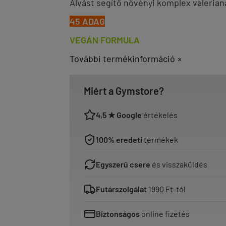
Alvást segítő növényi komplex valerianá
45 ADAG
VEGÁN FORMULA
További termékinformáció »
Miért a Gymstore?
4,5 ★ Google
értékelés
100% eredeti
termékek
Egyszerű csere
és visszaküldés
Futárszolgálat
1990 Ft-tól
Biztonságos
online fizetés