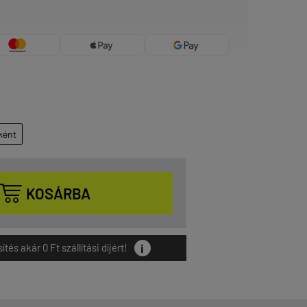
ként

KOSÁRBA
i
és akár 0 Ft szállítási díjért!