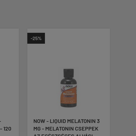
-25%
-
NOW - LIQUID MELATONIN 3
SVE
 120
MG - MELATONIN CSEPPEK
SUPP