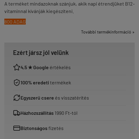
A terméket mindazoknak szánjuk, akik napi étrendjüket B12-
vitaminnal kívánják kiegészíteni.
800 ADAG
További termékinformáció »
Ezért jársz jól velünk
4,5 ★ Google
értékelés
100% eredeti
termékek
Egyszerű csere
és visszatérítés
Házhozszállítás
1990 Ft-tól
Biztonságos
fizetés