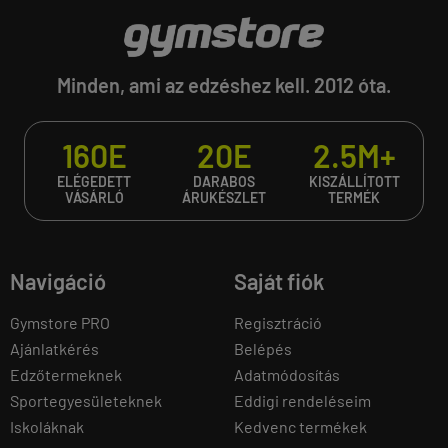
Minden, ami az edzéshez kell. 2012 óta.
160E
20E
2.5M+
ELÉGEDETT
DARABOS
KISZÁLLÍTOTT
VÁSÁRLÓ
ÁRUKÉSZLET
TERMÉK
Navigáció
Saját fiók
Gymstore PRO
Regisztráció
Ajánlatkérés
Belépés
Edzőtermeknek
Adatmódosítás
Sportegyesületeknek
Eddigi rendeléseim
Iskoláknak
Kedvenc termékek