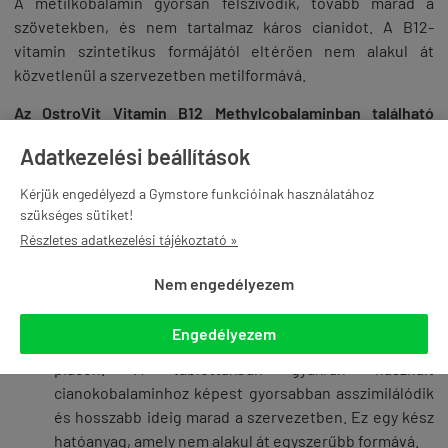
A metilkobalamin gyorsan felszívódik, tovább marad a
szövetekben, és nem tartalmaz káros cianidot. A B12-
vitamin szintetikus formájától eltérően nem alakul át
közvetlenül a szervezetben metilformává.
Az OstroVit Vitamin B12 Methylcobalaminban található
összetevők tulajdonságai
:
Adatkezelési beállítások
TELJESKÖRŰ HATÁS
- Megfelelő mennyiségű B12-
Kérjük engedélyezd a Gymstore funkcióinak használatához
vitamin nélkül a szervezet nem képes megfelelően
szükséges sütiket!
működni. A B12-vitamin támogatja a vörösvérsejtek
Részletes adatkezelési tájékoztató »
termelődését, valamint befolyásolja az idegrendszert,
így segít a memorizálás és a koncentráció
Nem engedélyezem
támogatásában.
VITAMIN METILKOBALAMIN FORMÁBAN
- A
Engedélyezem
metilkobalamin a B12-vitamin legjobb formája a
piacon. A tablettákban gyakran használt
cianokobalaminhoz képest gyorsabban asszimilálódik
és hosszabb ideig marad a szervezetben. Ez egy kész
hatóanyag, amely nem alakul át egyszerűbb formává.