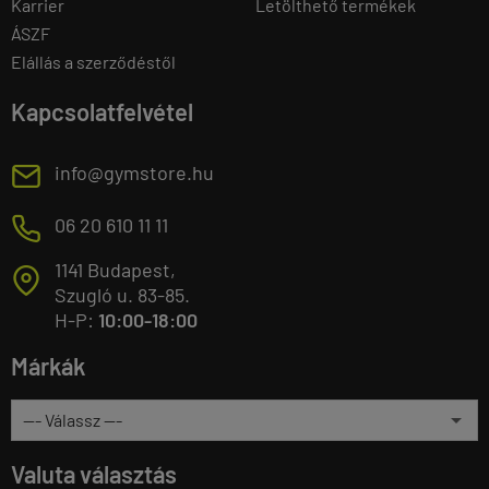
Karrier
Letölthető termékek
ÁSZF
Elállás a szerződéstől
Kapcsolatfelvétel
E
info@gymstore.hu
M
06 20 610 11 11
1141 Budapest,
T
Szugló u. 83-85.
H-P:
10:00-18:00
Márkák
Valuta választás