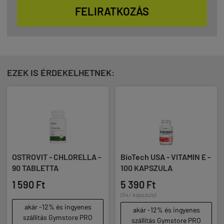
FELIRATKOZÁS
EZEK IS ÉRDEKELHETNEK:
OSTROVIT - CHLORELLA -
BioTech USA - VITAMIN E -
90 TABLETTA
100 KAPSZULA
1 590 Ft
5 390 Ft
(54 / kapszula)
akár -12% és ingyenes
akár -12% és ingyenes
szállítás Gymstore PRO
szállítás Gymstore PRO