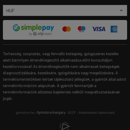
Terhesség, szoptatás, vagy fennálló betegség, gyógyszeres kezelés
alatt bármilyen étrendkiegészítő alkalmazása előtt konzultáljon
kezelőorvosával! Az étrendkiegészítők nem alkalmasak betegségek
diagnosztizálására, kezelésére, gyógyítására vagy megelőzésére. A
termékismertetőkben leírtak tájékoztató jellegűek, a gyártók által adott
termékinformáción alapulnak. A gyártók fenntartják a
termékinformációk előzetes bejelentés nélküli megváltoztatásának
jogát.
gymstore.hu -
Gymstore Hungary
-
ÁSZF
-
Adatkezelési tájékoztató