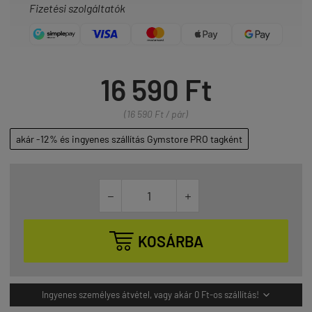
Fizetési szolgáltatók
16 590 Ft
(16 590 Ft / pár)
akár -12% és ingyenes szállítás Gymstore PRO tagként



KOSÁRBA
Ingyenes személyes átvétel, vagy akár 0 Ft-os szállítás!
