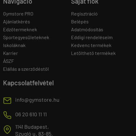
Navigáció
Saját fiók
Gymstore PRO
Regisztráció
Ajánlatkérés
Belépés
Edzőtermeknek
Adatmódosítás
Sportegyesületeknek
Eddigi rendeléseim
Iskoláknak
Kedvenc termékek
Karrier
Letölthető termékek
ÁSZF
Elállás a szerződéstől
Kapcsolatfelvétel
E
info@gymstore.hu
M
06 20 610 11 11
1141 Budapest,
T
Szugló u. 83-85.