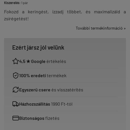
Kiszerelés:
1 pár
Fokozd a keringést, izzadj többet, és maximalizáld a
zsírégetést!
További termékinformáció »
Ezért jársz jól velünk
4,5 ★ Google
értékelés
100% eredeti
termékek
Egyszerű csere
és visszatérítés
Házhozszállítás
1990 Ft-tól
Biztonságos
fizetés