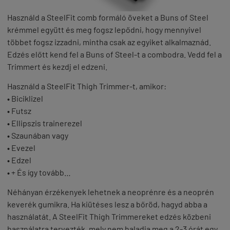
Használd a SteelFit comb formáló öveket a Buns of Steel
krémmel együtt és meg fogsz lepődni, hogy mennyivel
többet fogsz izzadni, mintha csak az egyiket alkalmaznád.
Edzés előtt kend fel a Buns of Steel-t a combodra. Vedd fel a
Trimmert és kezdj el edzeni.
Használd a SteelFit Thigh Trimmer-t, amikor:
•
Biciklizel
•
Futsz
•
Ellipszis trainerezel
•
Szaunában vagy
•
Evezel
•
Edzel
•
+ És így tovább…
Néhányan érzékenyek lehetnek a neoprénre és a neoprén
keverék gumikra. Ha kiütéses lesz a bőröd, hagyd abba a
használatát. A SteelFit Thigh Trimmereket edzés közbeni
használatra tervezték, mely nem haladja meg a 2-3 órát egy