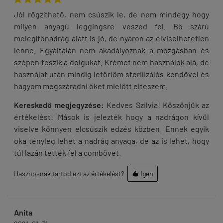
Jól rögzíthető, nem csúszik le, de nem mindegy hogy
milyen anyagú leggingsre veszed fel. Bő szárú
melegítőnadrág alatt is jó, de nyáron az elviselhetetlen
lenne. Egyáltalán nem akadályoznak a mozgásban és
szépen teszik a dolgukat. Krémet nem használok alá, de
használat után mindig letörlöm sterilizálós kendővel és
hagyom megszáradni őket mielőtt elteszem.
Kereskedő megjegyzése:
Kedves Szilvia! Köszönjük az
értékelést! Mások is jelezték hogy a nadrágon kívül
viselve könnyen elcsúszik edzés közben. Ennek egyik
oka tényleg lehet a nadrág anyaga, de az is lehet, hogy
túl lazán tették fel a combövet.
Hasznosnak tartod ezt az értékelést?
Igen

Anita