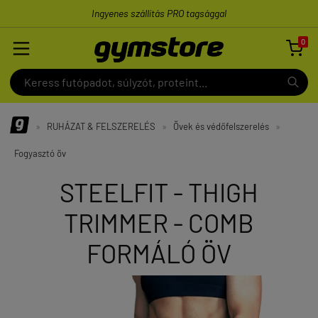
Ingyenes szállítás PRO tagsággal
0

»
RUHÁZAT & FELSZERELÉS
»
Övek és védőfelszerelés
»
Fogyasztó öv
STEELFIT - THIGH
TRIMMER - COMB
FORMÁLÓ ÖV