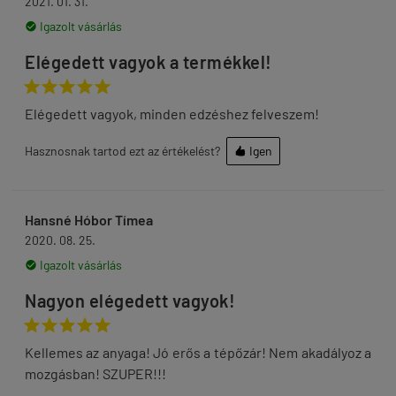
2021. 01. 31.
Igazolt vásárlás

Elégedett vagyok a termékkel!





Elégedett vagyok, minden edzéshez felveszem!
Hasznosnak tartod ezt az értékelést?
Igen

Hansné Hóbor Tímea
2020. 08. 25.
Igazolt vásárlás

Nagyon elégedett vagyok!





Kellemes az anyaga! Jó erős a tépőzár! Nem akadályoz a
mozgásban! SZUPER!!!