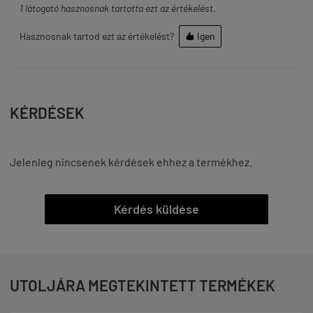
1
látogató hasznosnak tartotta ezt az értékelést.
Hasznosnak tartod ezt az értékelést?
Igen

KÉRDÉSEK
Jelenleg nincsenek kérdések ehhez a termékhez.
Kérdés küldése
UTOLJÁRA MEGTEKINTETT TERMÉKEK