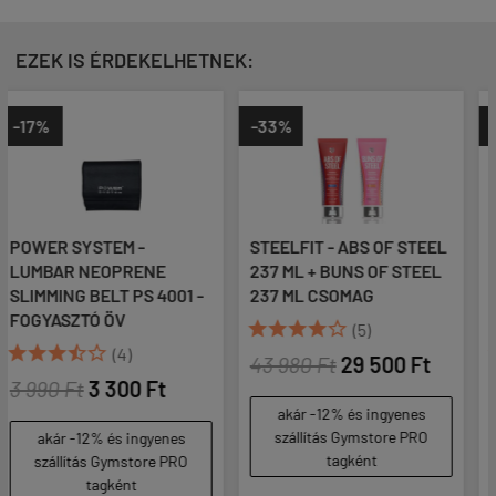
EZEK IS ÉRDEKELHETNEK:
-33%
-28%
STEELFIT - ABS OF STEEL
STEELFIT - BUNS OF
237 ML + BUNS OF STEEL
STEEL - COMB-ÉS
01 -
237 ML CSOMAG
FENÉKTÁJI ZSÍRÉGETŐ
KRÉM - 237 ML





(5)





(5)
43 980 Ft
29 500 Ft
21 990 Ft
15 900 Ft
(67 / ml)
akár -12% és ingyenes
szállítás Gymstore PRO
es
akár -12% és ingyenes
tagként
PRO
szállítás Gymstore PRO
tagként