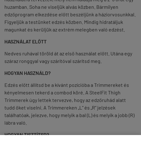
huzamban. Soha ne viseljük alvás közben. Bármilyen
edzőprogram elkezdése előtt beszéljünk a háziorvosunkkal.
Figyeljük a testünket edzés közben. Mindig hidratáljuk
magunkat és kerüljük az extrém melegben való edzést.
HASZNÁLAT ELŐTT
Nedves ruhával töröld át az első használat előtt. Utána egy
száraz ronggyal vagy szárítóval szárítsd meg.
HOGYAN HASZNÁLD?
Edzés előtt állítsd be a kívánt pozícióba a Trimmereket és
kényelmesen tekerd a combod köré. A SteelFit Thigh
Trimmerek úgy lettek tervezve, hogy az edzőruhád alatt
tudd őket viselni. A Trimmereken „L” és „R” jelzések
találhatóak, jelezve, hogy melyik a bal (L) és melyik a jobb (R)
lábra való.
HOGYAN TISZTÍTSD?