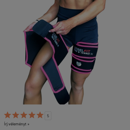





5
Írj véleményt »