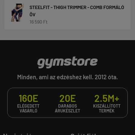
STEELFIT - THIGH TRIMMER - COMB FORMÁLÓ
ÖV
16 590 Ft
Minden, ami az edzéshez kell. 2012 óta.
160E
20E
2.5M+
ELÉGEDETT
DARABOS
KISZÁLLÍTOTT
VÁSÁRLÓ
ÁRUKÉSZLET
TERMÉK