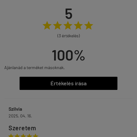
5





(3 értékelés)
100%
Ajánlanád a terméket másoknak.
Értékelés írása
Szilvia
2025. 04. 16.
Szeretem




