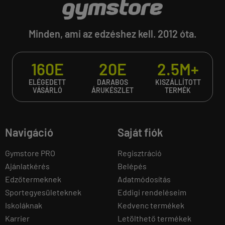
Minden, ami az edzéshez kell. 2012 óta.
160E
20E
2.5M+
ELÉGEDETT
DARABOS
KISZÁLLÍTOTT
VÁSÁRLÓ
ÁRUKÉSZLET
TERMÉK
Navigáció
Saját fiók
Gymstore PRO
Regisztráció
Ajánlatkérés
Belépés
Edzőtermeknek
Adatmódosítás
Sportegyesületeknek
Eddigi rendeléseim
Iskoláknak
Kedvenc termékek
Karrier
Letölthető termékek