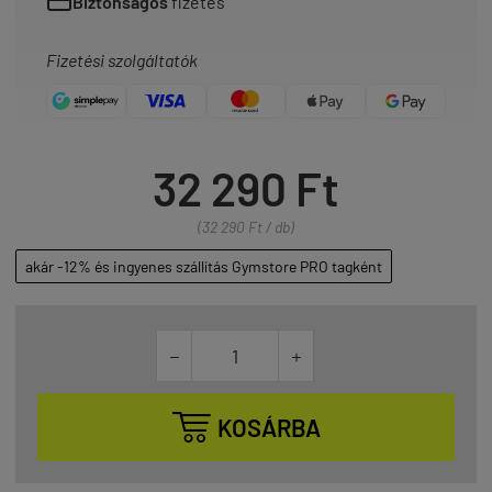
Biztonságos
fizetés
Fizetési szolgáltatók
32 290 Ft
(32 290 Ft / db)
akár -12% és ingyenes szállítás Gymstore PRO tagként



KOSÁRBA