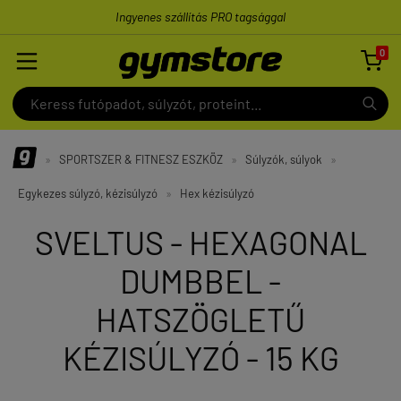
Ingyenes szállítás PRO tagsággal
0

»
SPORTSZER & FITNESZ ESZKÖZ
»
Súlyzók, súlyok
»
Egykezes súlyzó, kézisúlyzó
»
Hex kézisúlyzó
SVELTUS - HEXAGONAL
DUMBBEL -
HATSZÖGLETŰ
KÉZISÚLYZÓ - 15 KG