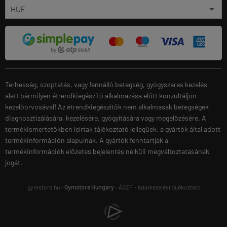
Terhesség, szoptatás, vagy fennálló betegség, gyógyszeres kezelés
alatt bármilyen étrendkiegészítő alkalmazása előtt konzultáljon
kezelőorvosával! Az étrendkiegészítők nem alkalmasak betegségek
diagnosztizálására, kezelésére, gyógyítására vagy megelőzésére. A
termékismertetőkben leírtak tájékoztató jellegűek, a gyártók által adott
termékinformáción alapulnak. A gyártók fenntartják a
termékinformációk előzetes bejelentés nélküli megváltoztatásának
jogát.
gymstore.hu -
Gymstore Hungary
-
ÁSZF
-
Adatkezelési tájékoztató