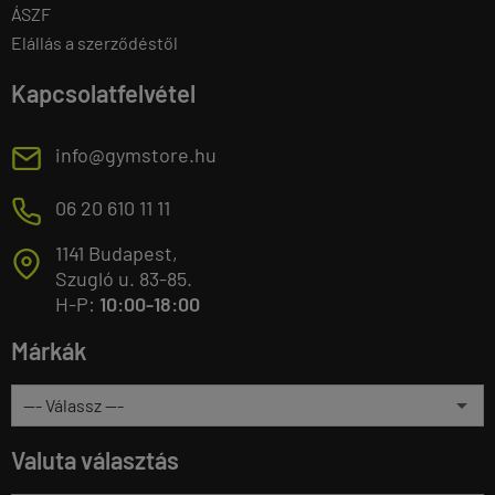
ÁSZF
Elállás a szerződéstől
Kapcsolatfelvétel
E
info@gymstore.hu
M
06 20 610 11 11
1141 Budapest,
T
Szugló u. 83-85.
H-P:
10:00-18:00
Márkák
Valuta választás