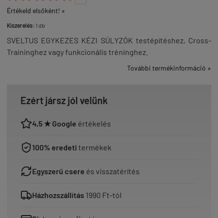
Értékeld elsőként! »
Kiszerelés:
1 db
SVELTUS EGYKEZES KÉZI SÚLYZÓK testépítéshez, Cross-
Traininghez vagy funkcionális tréninghez.
További termékinformáció »
Ezért jársz jól velünk
4,5 ★ Google
értékelés
100% eredeti
termékek
Egyszerű csere
és visszatérítés
Házhozszállítás
1990 Ft-tól