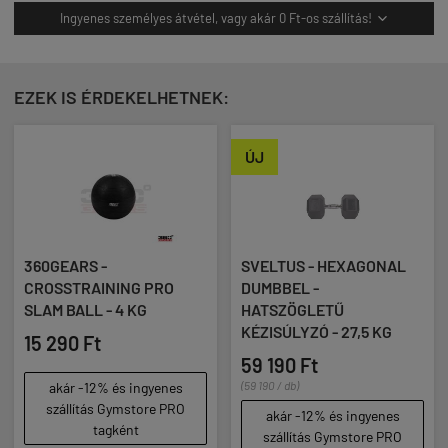
Ingyenes személyes átvétel, vagy akár 0 Ft-os szállítás!

EZEK IS ÉRDEKELHETNEK:
ÚJ
360GEARS -
SVELTUS - HEXAGONAL
CROSSTRAINING PRO
DUMBBEL -
SLAM BALL - 4 KG
HATSZÖGLETŰ
KÉZISÚLYZÓ - 27,5 KG
15 290 Ft
59 190 Ft
(59 190 / db)
akár -12% és ingyenes
szállítás Gymstore PRO
akár -12% és ingyenes
tagként
szállítás Gymstore PRO