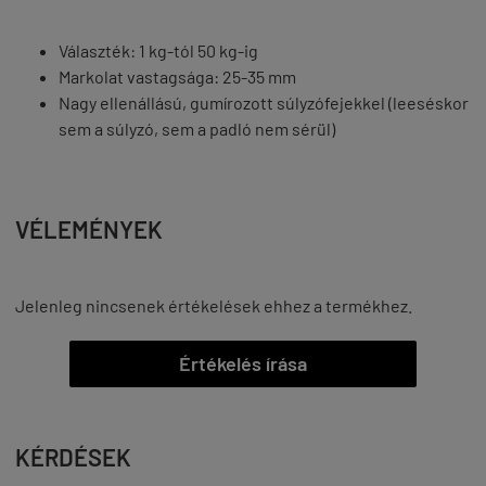
Választék: 1 kg-tól 50 kg-ig
Markolat vastagsága: 25-35 mm
Nagy ellenállású, gumírozott súlyzófejekkel (leeséskor
sem a súlyzó, sem a padló nem sérül)
VÉLEMÉNYEK
Jelenleg nincsenek értékelések ehhez a termékhez.
Értékelés írása
KÉRDÉSEK