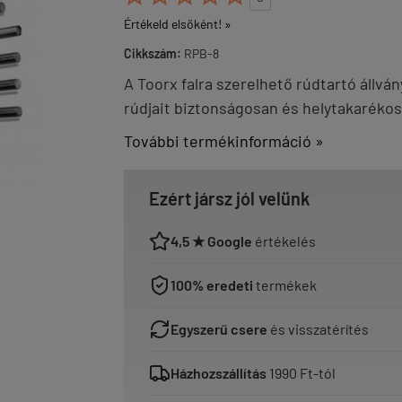
Értékeld elsőként! »
Cikkszám:
RPB-8
A Toorx falra szerelhető rúdtartó állv
rúdjait biztonságosan és helytakarékos
További termékinformáció »
Ezért jársz jól velünk
4,5 ★ Google
értékelés
100% eredeti
termékek
Egyszerű csere
és visszatérítés
Házhozszállítás
1990 Ft-tól