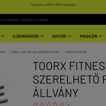
Ingyenes szállítás PRO tagsággal
ÚJDONSÁGOK
AKCIÓK
MAGAZIN




ezés
»
Súlyzó, rúd, tárcsa, kettlebell tároló
»
Súlyzórúd tároló
TOORX FITNES
SZERELHETŐ 
ÁLLVÁNY





0