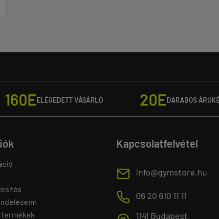
160E
20E
ELÉGEDETT VÁSÁRLÓ
DARABOS ÁRUK
fiók
Kapcsolatfelvétel
áció
E
info@gymstore.hu
osítás
M
06 20 610 11 11
endeléseim
 termékek
1141 Budapest,