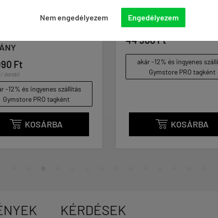
X FITNESS - WALL
TOORX FITNESS - PADL
Nem engedélyezem
Engedélyezem
 STAND -
ÁLLÓ RÚDTARTÓ ÁLLV
CINLABDA TARTÓ
44 900 Ft
VÁNY
akár -12% és ingyenes száll
990 Ft
Gymstore PRO tagként
 / darab)
r -12% és ingyenes szállítás
Gymstore PRO tagként
KOSÁRBA
KOSÁRBA


ÉNYEK
KÉRDÉSEK