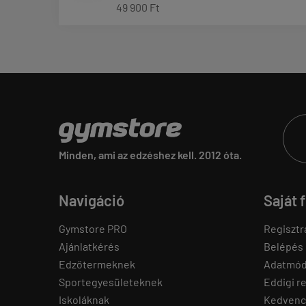
49 900 Ft
Minden, ami az edzéshez kell. 2012 óta.
Navigáció
Saját 
Gymstore PRO
Regisztr
Ajánlatkérés
Belépés
Edzőtermeknek
Adatmód
Sportegyesületeknek
Eddigi r
Iskoláknak
Kedvenc