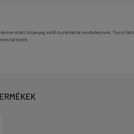
 védelme miatt műanyag védő burkolattal rendelkeznek. Toorx falr
 nem tartózék.
TERMÉKEK