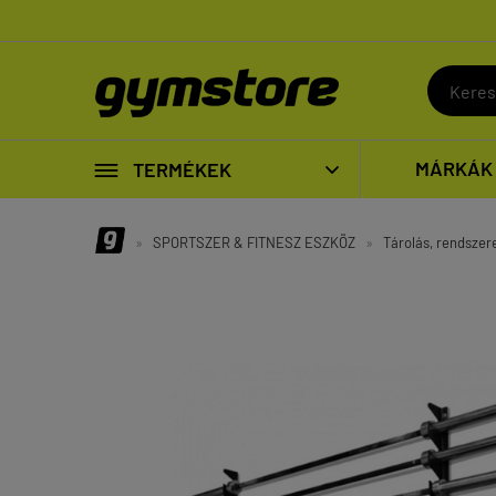

MÁRKÁK
TERMÉKEK

»
SPORTSZER & FITNESZ ESZKÖZ
»
Tárolás, rendszer