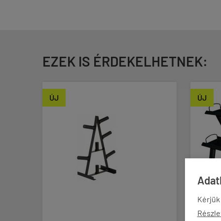
EZEK IS ÉRDEKELHETNEK:
ÚJ
ÚJ
Adatk
Kérjük
Részle