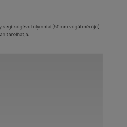
ány segítségével olympiai (50mm végátmérőjű)
an tárolhatja.