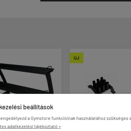
ÚJ
ezelési beállítások
 engedélyezd a Gymstore funkcióinak használatához szükséges s
tes adatkezelési tájékoztató »