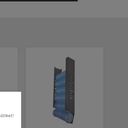
ÚJ
ütiket!