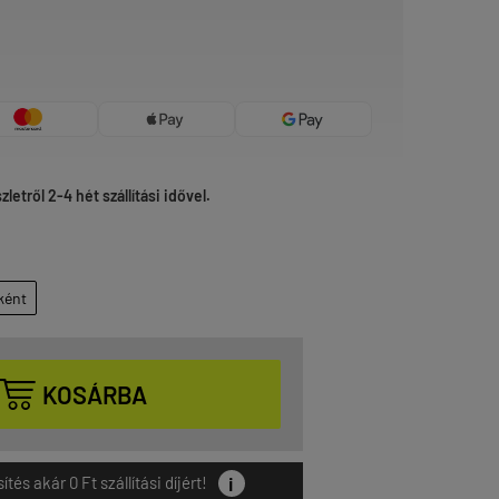
etről 2-4 hét szállítási idővel.
ként

KOSÁRBA
i
és akár 0 Ft szállítási díjért!