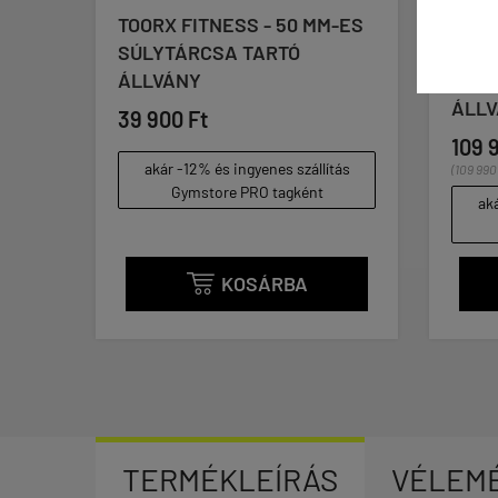
HT
TOORX FITNESS - 50 MM-ES
TOOR
SÚLYTÁRCSA TARTÓ
BALL
ÁLLVÁNY
MEDI
ÁLL
39 900 Ft
109 
akár -12% és ingyenes szállítás
(109 990
Gymstore PRO tagként
tás
aká
KOSÁRBA

TERMÉKLEÍRÁS
VÉLEM