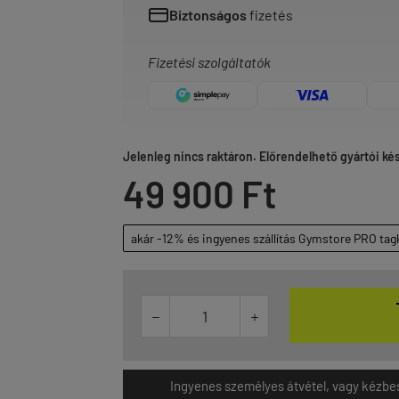
Biztonságos
fizetés
Fizetési szolgáltatók
Jelenleg nincs raktáron. Előrendelhető gyártói készl
49 900 Ft
akár -12% és ingyenes szállítás Gymstore PRO tag


Ingyenes személyes átvétel, vagy kézbesít