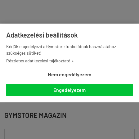
TOP MÁRKÁK
Adatkezelési beállítások
Kérjük engedélyezd a Gymstore funkcióinak használatához
szükséges sütiket!
Részletes adatkezelési tájékoztató »
Nem engedélyezem
Engedélyezem
Összes márka »
GYMSTORE MAGAZIN