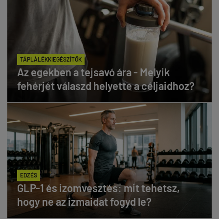
TÁPLÁLÉKKIEGÉSZÍTŐK
Az egekben a tejsavó ára - Melyik
fehérjét válaszd helyette a céljaidhoz?
EDZÉS
GLP-1 és izomvesztés: mit tehetsz,
hogy ne az izmaidat fogyd le?