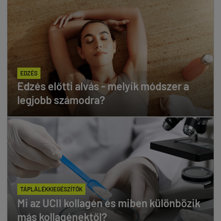
EDZÉS
Edzés előtti alvás - melyik módszer a
legjobb számodra?
TÁPLÁLÉKKIEGÉSZÍTŐK
Mi az UCII kollagén és miben különbözik
más kollagénektől?