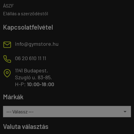
ÁSZF
Elállás a szerződéstől
Kapcsolatfelvétel
E
info@gymstore.hu
M
06 20 610 11 11
1141 Budapest,
T
Szugló u. 83-85.
H-P:
10:00-18:00
Márkák
Valuta választás