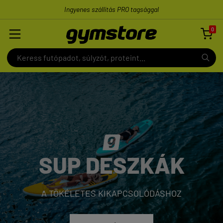
Ingyenes szállítás PRO tagsággal
0

SUP DESZKÁK
A TÖKÉLETES KIKAPCSOLÓDÁSHOZ