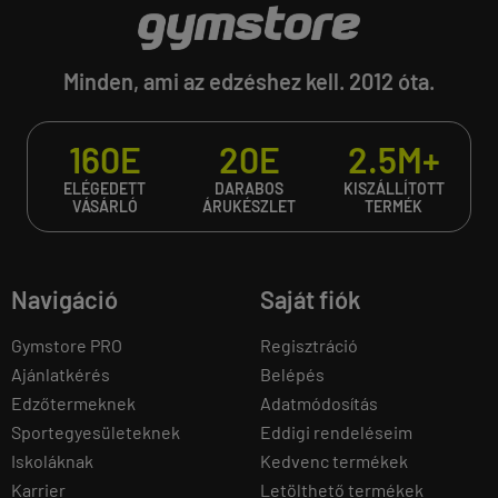
Minden, ami az edzéshez kell. 2012 óta.
160E
20E
2.5M+
ELÉGEDETT
DARABOS
KISZÁLLÍTOTT
VÁSÁRLÓ
ÁRUKÉSZLET
TERMÉK
Navigáció
Saját fiók
Gymstore PRO
Regisztráció
Ajánlatkérés
Belépés
Edzőtermeknek
Adatmódosítás
Sportegyesületeknek
Eddigi rendeléseim
Iskoláknak
Kedvenc termékek
Karrier
Letölthető termékek