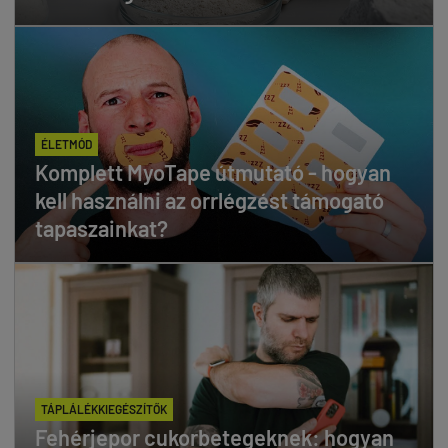
ÉLETMÓD
Komplett MyoTape útmutató - hogyan
kell használni az orrlégzést támogató
tapaszainkat?
TÁPLÁLÉKKIEGÉSZÍTŐK
Fehérjepor cukorbetegeknek: hogyan