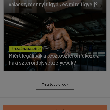
válassz, mennyit igyál, és mire figyelj?
TÁPLÁLÉKKIEGÉSZÍTŐK
Miért legálisak a tesztoszteronfokozók,
ha a szteroidok veszélyesek?
Még több cikk »