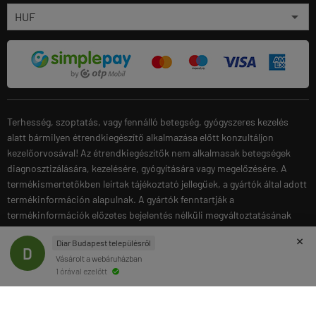
Terhesség, szoptatás, vagy fennálló betegség, gyógyszeres kezelés
alatt bármilyen étrendkiegészítő alkalmazása előtt konzultáljon
kezelőorvosával! Az étrendkiegészítők nem alkalmasak betegségek
diagnosztizálására, kezelésére, gyógyítására vagy megelőzésére. A
termékismertetőkben leírtak tájékoztató jellegűek, a gyártók által adott
termékinformáción alapulnak. A gyártók fenntartják a
termékinformációk előzetes bejelentés nélküli megváltoztatásának
jogát.
×
Diar Budapest településről
D
Vásárolt a webáruházban
gymstore.hu -
Gymstore Hungary
-
ÁSZF
-
Adatkezelési tájékoztató
1 órával ezelőtt
