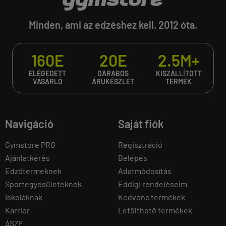
Minden, ami az edzéshez kell. 2012 óta.
160E
20E
2.5M+
ELÉGEDETT
DARABOS
KISZÁLLÍTOTT
VÁSÁRLÓ
ÁRUKÉSZLET
TERMÉK
Navigáció
Saját fiók
Gymstore PRO
Regisztráció
Ajánlatkérés
Belépés
Edzőtermeknek
Adatmódosítás
Sportegyesületeknek
Eddigi rendeléseim
Iskoláknak
Kedvenc termékek
Karrier
Letölthető termékek
ÁSZF