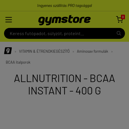
Ingyenes szállítás PRO tagsággal
0

»
VITAMIN & ÉTRENDKIEGÉSZÍTŐ
»
Aminosav formulák
»
BCAA italporok
ALLNUTRITION - BCAA
INSTANT - 400 G