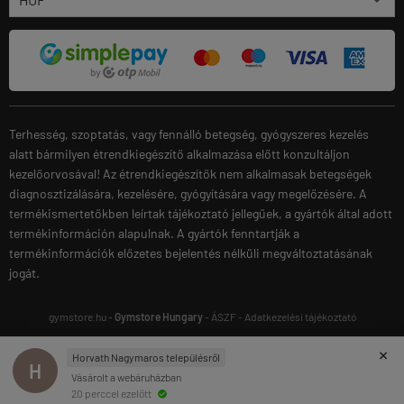
Terhesség, szoptatás, vagy fennálló betegség, gyógyszeres kezelés
alatt bármilyen étrendkiegészítő alkalmazása előtt konzultáljon
kezelőorvosával! Az étrendkiegészítők nem alkalmasak betegségek
diagnosztizálására, kezelésére, gyógyítására vagy megelőzésére. A
termékismertetőkben leírtak tájékoztató jellegűek, a gyártók által adott
termékinformáción alapulnak. A gyártók fenntartják a
termékinformációk előzetes bejelentés nélküli megváltoztatásának
jogát.
gymstore.hu -
Gymstore Hungary
-
ÁSZF
-
Adatkezelési tájékoztató
×
Horvath Nagymaros településről
H
Vásárolt a webáruházban
20 perccel ezelőtt
