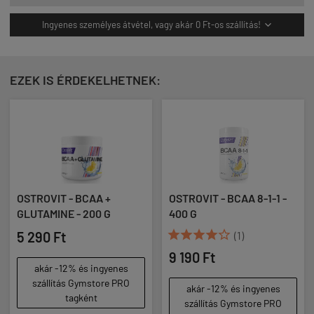
Ingyenes személyes átvétel, vagy akár 0 Ft-os szállítás!

EZEK IS ÉRDEKELHETNEK:
OSTROVIT - BCAA +
OSTROVIT - BCAA 8-1-1 -
GLUTAMINE - 200 G
400 G





5 290 Ft
(1)
9 190 Ft
akár -12% és ingyenes
szállítás Gymstore PRO
akár -12% és ingyenes
tagként
szállítás Gymstore PRO