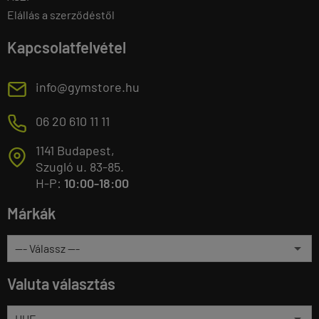
Elállás a szerződéstől
Kapcsolatfelvétel
E
info@gymstore.hu
M
06 20 610 11 11
1141 Budapest,
T
Szugló u. 83-85.
H-P:
10:00-18:00
Márkák
Valuta választás