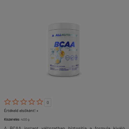





0
Értékeld elsőként! »
Kiszerelés:
400 g
A BCAA instant változatban biztosítja a formula kiváló