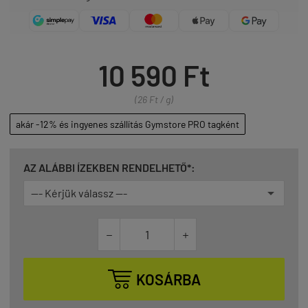
10 590 Ft
(26 Ft / g)
akár -12% és ingyenes szállítás Gymstore PRO tagként
AZ ALÁBBI ÍZEKBEN RENDELHETŐ*:



KOSÁRBA