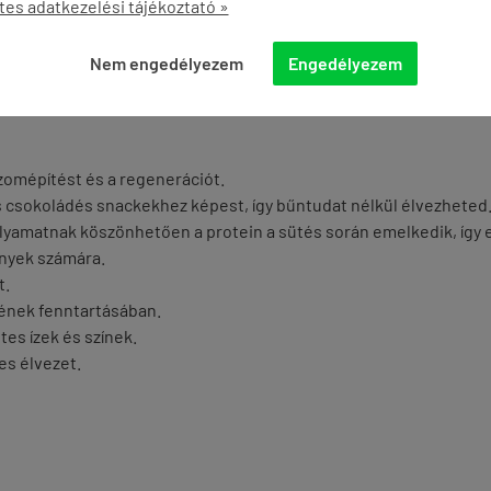
tes adatkezelési tájékoztató »
Nem engedélyezem
Engedélyezem
k ízletes, hanem a legmagasabb minőségi követelményeknek is meg
rtalommal rendelkezik, akkor a Barbarian a tökéletes választás
izomépítést és a regenerációt.
csokoládés snackekhez képest, így bűntudat nélkül élvezheted
folyamatnak köszönhetően a protein a sütés során emelkedik, így 
enyek számára.
t.
sének fenntartásában.
es ízek és színek.
es élvezet.