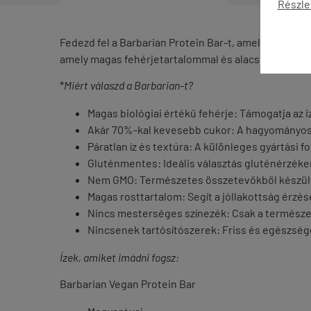
Részle
Fedezd fel a Barbarian Protein Bar-t, amely nemcsa
amely magas fehérjetartalommal és alacsony cukorta
*
Miért válaszd a Barbarian-t?
Magas biológiai értékű fehérje: Támogatja az 
Akár 70%-kal kevesebb cukor: A hagyományos 
Páratlan íz és textúra: A különleges gyártási 
Gluténmentes: Ideális választás gluténérzék
Nem GMO: Természetes összetevőkből készül
Magas rosttartalom: Segít a jóllakottság érzé
Nincs mesterséges színezék: Csak a természet
Nincsenek tartósítószerek: Friss és egészség
Ízek, amiket imádni fogsz:
Barbarian Vegan Protein Bar