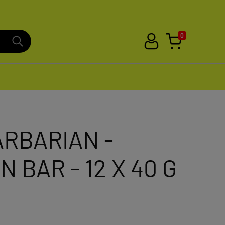
0
ARBARIAN -
 BAR - 12 X 40 G