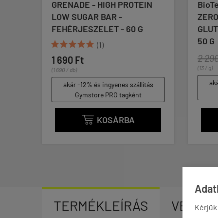
IGH PROTEIN
BioTech USA - ZERO BAR -
BAR -
ZERO LACTOSE, ZERO
ET - 60 G
GLUTEN, ZERO SUGAR - 3 X
50 G
)
2 290 Ft
2 000 Ft
(13 / g)
akár -12% és ingyenes szállítás
ingyenes szállítás
Gymstore PRO tagként
 PRO tagként
OSÁRBA
KOSÁRBA

Adatk
TERMÉKLEÍRÁS
VÉLEM
Kérjük