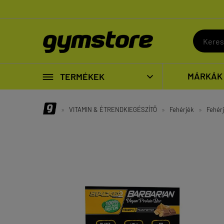

MÁRKÁK
TERMÉKEK

»
VITAMIN & ÉTRENDKIEGÉSZÍTŐ
»
Fehérjék
»
Fehérj