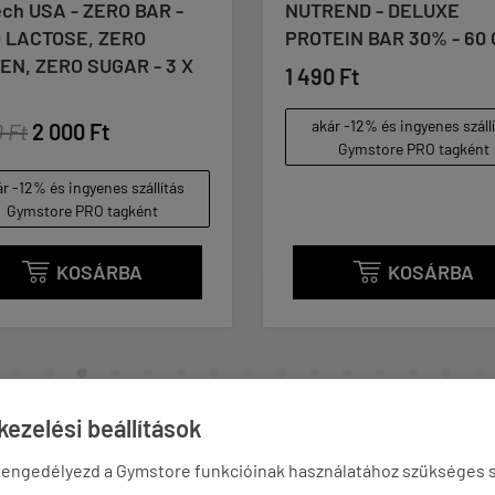
NUTREND - DELUXE
USN - TRUST
PROTEIN BAR 30% - 60 G
PROTEIN BAR





1 490 Ft
(1
1 890 Ft
1 40
akár -12% és ingyenes szállítás
(23 / g)
Gymstore PRO tagként
akár -12% és 
Gymstor
KOSÁRBA


ezelési beállítások
ÉNYEK
KÉRDÉSEK
 engedélyezd a Gymstore funkcióinak használatához szükséges s