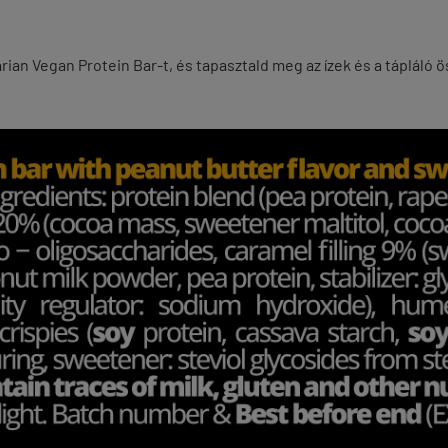
ian Vegan Protein Bar-t, és tapasztald meg az ízek és a tápláló 