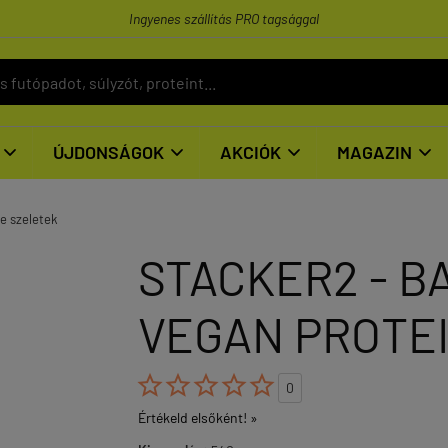
Ingyenes szállítás PRO tagsággal
ÚJDONSÁGOK
AKCIÓK
MAGAZIN




e szeletek
STACKER2 - B
VEGAN PROTEIN





0
Értékeld elsőként! »