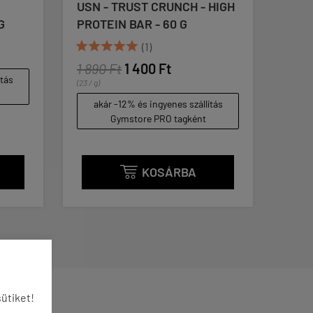
 CRUNCH - HIGH
PHD NUTRITION - SMART
 - 60 G
BAR - HIGH PROTEIN LOW
SUGAR BAR - 64 G
)
1 890 Ft
0 Ft
akár -12% és ingyenes szállítás
ingyenes szállítás
Gymstore PRO tagként
e PRO tagként
KOSÁRBA
KOSÁRBA

ütiket!