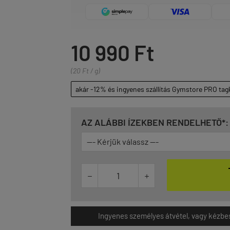
10 990 Ft
(20 Ft / g)
akár -12% és ingyenes szállítás Gymstore PRO tag
AZ ALÁBBI ÍZEKBEN RENDELHETŐ*:


Ingyenes személyes átvétel, vagy kézbesít