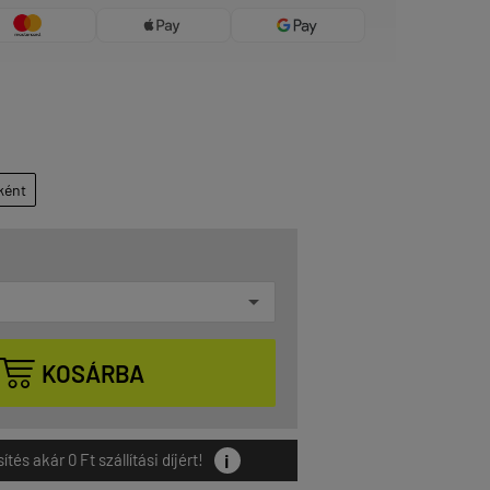
ként

KOSÁRBA
i
és akár 0 Ft szállítási díjért!