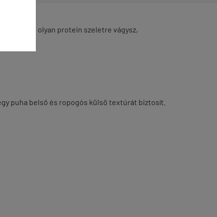
felel! Ha olyan protein szeletre vágysz,
 számodra.
.
egy puha belső és ropogós külső textúrát biztosít.