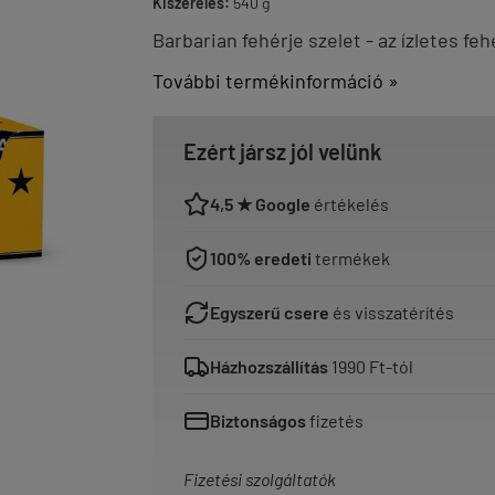
Kiszerelés:
540 g
Barbarian fehérje szelet - az ízletes feh
További termékinformáció »
Ezért jársz jól velünk
4,5 ★ Google
értékelés
100% eredeti
termékek
Egyszerű csere
és visszatérítés
Házhozszállítás
1990 Ft-tól
Biztonságos
fizetés
Fizetési szolgáltatók