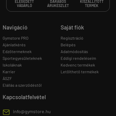
ELÉGEDETT
DARABOS
KISZÁLLÍTOTT
VÁSÁRLÓ
ÁRUKÉSZLET
TERMÉK
Navigáció
Saját fiók
Gymstore PRO
Regisztráció
Ajánlatkérés
Belépés
Edzőtermeknek
Adatmódosítás
Sportegyesületeknek
Eddigi rendeléseim
Iskoláknak
Kedvenc termékek
Karrier
Letölthető termékek
ÁSZF
Elállás a szerződéstől
Kapcsolatfelvétel
E
info@gymstore.hu