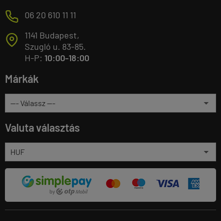
M
06 20 610 11 11
1141 Budapest,
T
Szugló u. 83-85.
H-P:
10:00-18:00
Márkák
Valuta választás