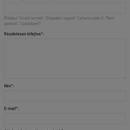
(Például: "Kiváló termék", "Elégedett vagyok", "Lehetne jobb is", "Nem
ajánlom", "Csalódtam")
Részletesen kifejtve*:
Név*:
E-mail*: