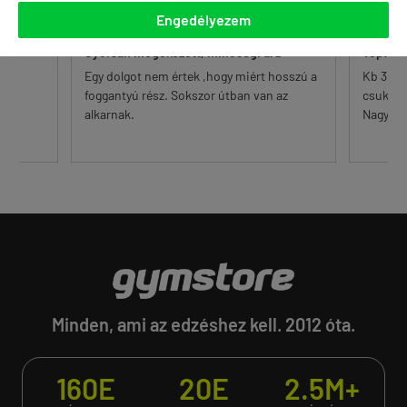
Gábor
Engedélyezem
Peti 
Gyorsan megékezett, minőségi árú.
Top!!!
Egy dolgot nem értek ,hogy miért hosszú a
Kb 3 éve
foggantyú rész. Sokszor útban van az
csukló b
alkarnak.
Nagyon t
Minden, ami az edzéshez kell. 2012 óta.
160E
20E
2.5M+