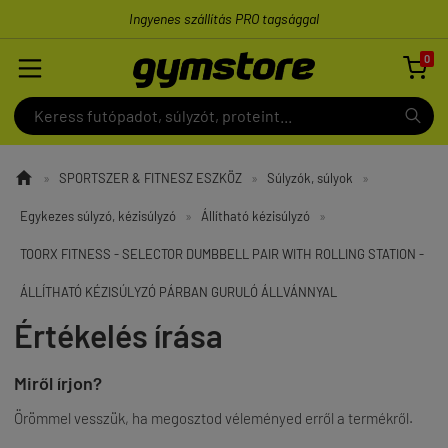
Ingyenes szállítás PRO tagsággal
0


»
SPORTSZER & FITNESZ ESZKÖZ
»
Súlyzók, súlyok
»
Egykezes súlyzó, kézisúlyzó
»
Állítható kézisúlyzó
»
TOORX FITNESS - SELECTOR DUMBBELL PAIR WITH ROLLING STATION -
ÁLLÍTHATÓ KÉZISÚLYZÓ PÁRBAN GURULÓ ÁLLVÁNNYAL
Értékelés írása
Miről írjon?
Örömmel vesszük, ha megosztod véleményed erről a termékről.