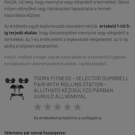
Kérjük, írd meg, hogy mennyire vagy elégedett a termékkel, illetve
milyen előnyöket vagy hátrányokat tapasztalsz a termék
használata közben.
Az értékelés egyik legfontosabb részeként kérjük,
értekeld 1-től 5-
ig terjedő skálán
, hogy összeségében mennyire vagy elégedett a
termékkel. Az 1-es érték jelenti a legkevésbé elégedettet, az 5-ös
pedig a teljesen elégedettet.
Kérjük, mellőzd a trágár szavak használatát és a terméktől független
szolgáltatások véleményezését (szállítás, ügyfélszolgálat).
TOORX FITNESS - SELECTOR DUMBBELL
PAIR WITH ROLLING STATION -
ÁLLÍTHATÓ KÉZISÚLYZÓ PÁRBAN
GURULÓ ÁLLVÁNNYAL





Az értékeléshez kattints a csillagokra.
Vélemény pár szóval összegezve: